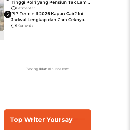
Tinggi Polri yang Pensiun Tak Lama
Usai Jadi Brigjen
1 Komentar
PIP Termin II 2026 Kapan Cair? Ini
5
Jadwal Lengkap dan Cara Ceknya
agar Dana Tidak Hangus!
1 Komentar
Top Writer Yoursay