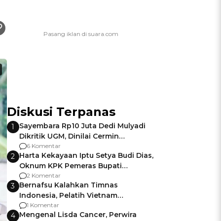
Diskusi Terpanas
Sayembara Rp10 Juta Dedi Mulyadi
1
Dikritik UGM, Dinilai Cermin
Gagalnya Negara Jamin Keamanan
6 Komentar
Harta Kekayaan Iptu Setya Budi Dias,
2
Oknum KPK Pemeras Bupati
Pemalang
2 Komentar
Bernafsu Kalahkan Timnas
3
Indonesia, Pelatih Vietnam
Berencana Pakai Jimat di Pakansari
1 Komentar
Mengenal Lisda Cancer, Perwira
4