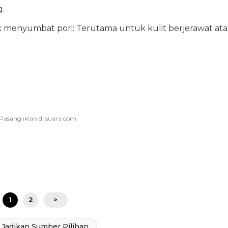
g.
k menyumbat pori: Terutama untuk kulit berjerawat at
1
2
>
Jadikan Sumber Pilihan