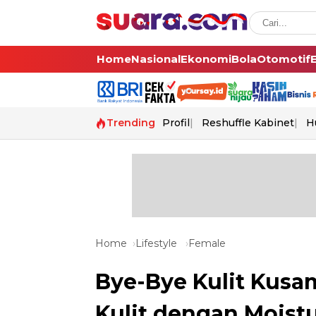
Home
Nasional
Ekonomi
Bola
Otomotif
Trending
Profil
Reshuffle Kabinet
H
Home
Lifestyle
Female
Bye-Bye Kulit Kusam
Kulit dengan Moistu