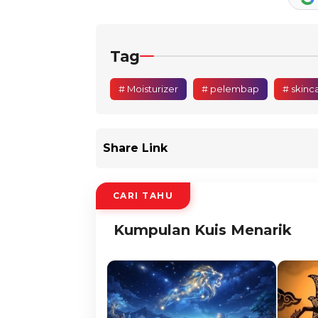
Tag
# Moisturizer
# pelembap
# skinc
Share Link
CARI TAHU
Kumpulan Kuis Menarik