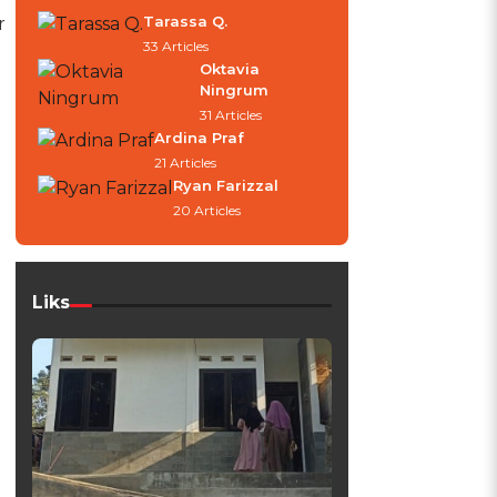
Tarassa Q.
r
33 Articles
Oktavia
Ningrum
31 Articles
Ardina Praf
21 Articles
Ryan Farizzal
20 Articles
Liks