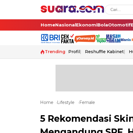
Home
Nasional
Ekonomi
Bola
Otomotif
Trending
Profil
Reshuffle Kabinet
H
Home
Lifestyle
Female
5 Rekomendasi Skin
Mengandung SPF, H