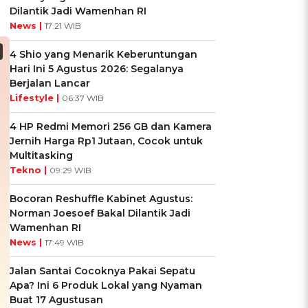
Dilantik Jadi Wamenhan RI
News |
17:21 WIB
4 Shio yang Menarik Keberuntungan
Hari Ini 5 Agustus 2026: Segalanya
Berjalan Lancar
Lifestyle |
06:37 WIB
4 HP Redmi Memori 256 GB dan Kamera
Jernih Harga Rp1 Jutaan, Cocok untuk
Multitasking
Tekno |
09:29 WIB
Bocoran Reshuffle Kabinet Agustus:
Norman Joesoef Bakal Dilantik Jadi
Wamenhan RI
News |
17:49 WIB
Jalan Santai Cocoknya Pakai Sepatu
Apa? Ini 6 Produk Lokal yang Nyaman
Buat 17 Agustusan