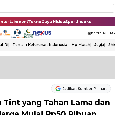
Entertainment
Tekno
Gaya Hidup
Sport
Indeks
REGIONAL:
JA
ut Ri
Pemain Keturunan Indonesia
Hp Murah
Jogja
Shi
Jadikan Sumber Pilihan
 Tint yang Tahan Lama dan
arga Mulai Rp50 Ribuan