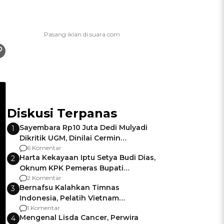
Diskusi Terpanas
Sayembara Rp10 Juta Dedi Mulyadi
1
Dikritik UGM, Dinilai Cermin
Gagalnya Negara Jamin Keamanan
6 Komentar
Harta Kekayaan Iptu Setya Budi Dias,
2
Oknum KPK Pemeras Bupati
Pemalang
2 Komentar
Bernafsu Kalahkan Timnas
3
Indonesia, Pelatih Vietnam
Berencana Pakai Jimat di Pakansari
1 Komentar
Mengenal Lisda Cancer, Perwira
4