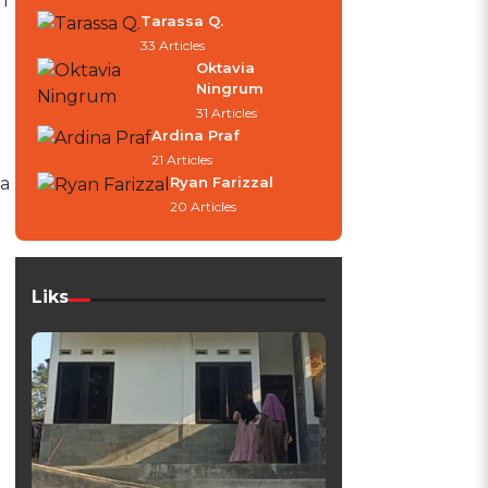
i
Tarassa Q.
33 Articles
Oktavia
Ningrum
31 Articles
Ardina Praf
21 Articles
a
Ryan Farizzal
20 Articles
Liks