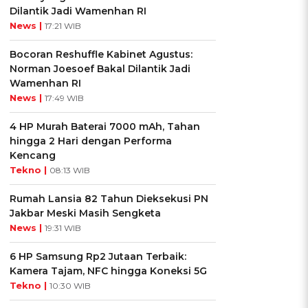
Dilantik Jadi Wamenhan RI
News |
17:21 WIB
Bocoran Reshuffle Kabinet Agustus:
Norman Joesoef Bakal Dilantik Jadi
Wamenhan RI
News |
17:49 WIB
4 HP Murah Baterai 7000 mAh, Tahan
hingga 2 Hari dengan Performa
Kencang
Tekno |
08:13 WIB
Rumah Lansia 82 Tahun Dieksekusi PN
Jakbar Meski Masih Sengketa
News |
19:31 WIB
6 HP Samsung Rp2 Jutaan Terbaik:
Kamera Tajam, NFC hingga Koneksi 5G
Tekno |
10:30 WIB