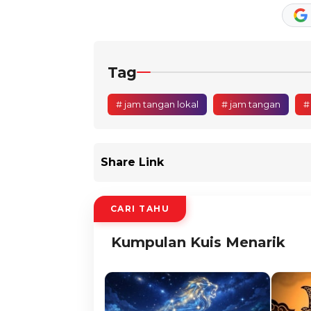
Tag
# jam tangan lokal
# jam tangan
#
Share Link
CARI TAHU
Kumpulan Kuis Menarik