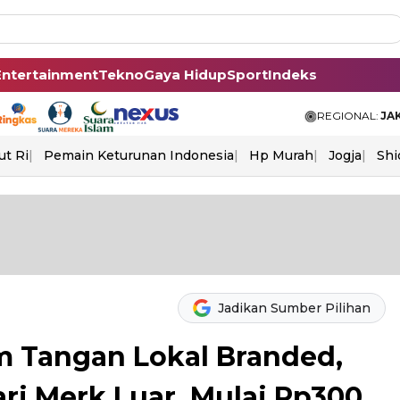
Entertainment
Tekno
Gaya Hidup
Sport
Indeks
REGIONAL:
JA
ut Ri
Pemain Keturunan Indonesia
Hp Murah
Jogja
Shi
Jadikan Sumber Pilihan
m Tangan Lokal Branded,
ri Merk Luar, Mulai Rp300