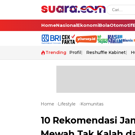
Home
Nasional
Ekonomi
Bola
Otomotif
Trending
Profil
Reshuffle Kabinet
H
Home
Lifestyle
Komunitas
10 Rekomendasi Ja
Mewah Tak Kalah da