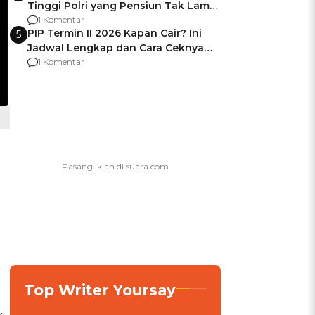
Tinggi Polri yang Pensiun Tak Lama
Usai Jadi Brigjen
1 Komentar
PIP Termin II 2026 Kapan Cair? Ini
5
Jadwal Lengkap dan Cara Ceknya
agar Dana Tidak Hangus!
1 Komentar
Top Writer Yoursay