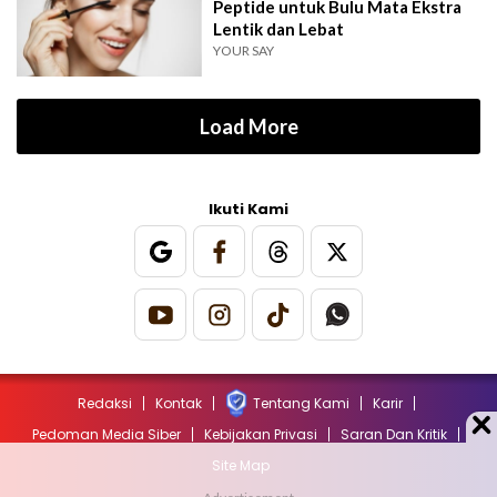
Peptide untuk Bulu Mata Ekstra
Lentik dan Lebat
YOUR SAY
Load More
Ikuti Kami
Redaksi
Kontak
Tentang Kami
Karir
Pedoman Media Siber
Kebijakan Privasi
Saran Dan Kritik
Site Map