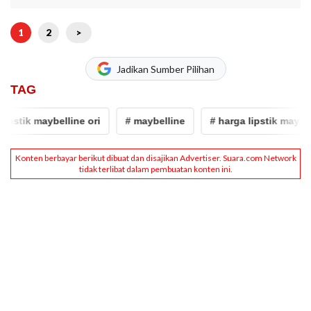
1
2
>
Jadikan Sumber Pilihan
TAG
stik maybelline ori
# maybelline
# harga lipstik maybellin