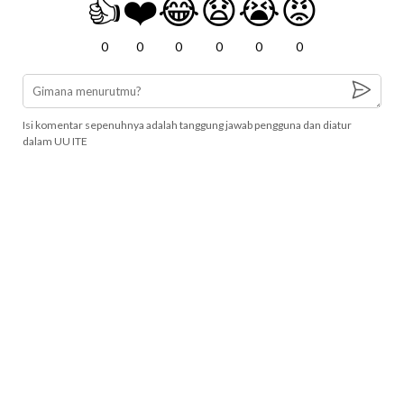
👍
❤️
😂
😧
😭
😡
0
0
0
0
0
0
Isi komentar sepenuhnya adalah tanggung jawab pengguna dan diatur
dalam UU ITE