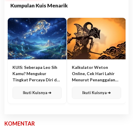
Kumpulan Kuis Menarik
KUIS: Seberapa Leo Sih
Kalkulator Weton
Kamu? Mengukur
Online, Cek Hari Lahir
Tingkat Percaya Diri dan
Menurut Penanggalan
Karisma
Jawa
Ikuti Kuisnya ➔
Ikuti Kuisnya ➔
KOMENTAR