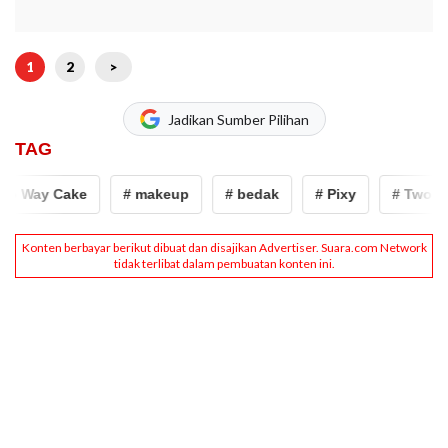
1
2
>
Jadikan Sumber Pilihan
TAG
o Way Cake
# makeup
# bedak
# Pixy
# Two Wa