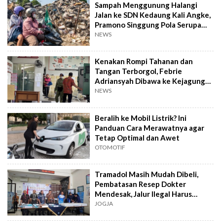
Sampah Menggunung Halangi
Jalan ke SDN Kedaung Kali Angke,
Pramono Singgung Pola Serupa
Kramat Jati
NEWS
Kenakan Rompi Tahanan dan
Tangan Terborgol, Febrie
Adriansyah Dibawa ke Kejagung
untuk Diperiksa
NEWS
Beralih ke Mobil Listrik? Ini
Panduan Cara Merawatnya agar
Tetap Optimal dan Awet
OTOMOTIF
Tramadol Masih Mudah Dibeli,
Pembatasan Resep Dokter
Mendesak, Jalur Ilegal Harus
Distop
JOGJA