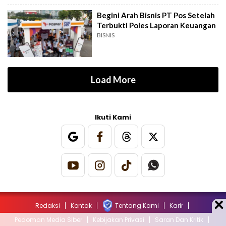
Begini Arah Bisnis PT Pos Setelah
Terbukti Poles Laporan Keuangan
BISNIS
Load More
Ikuti Kami
Redaksi
Kontak
Tentang Kami
Karir
Pedoman Media Siber
Kebijakan Privasi
Saran Dan Kritik