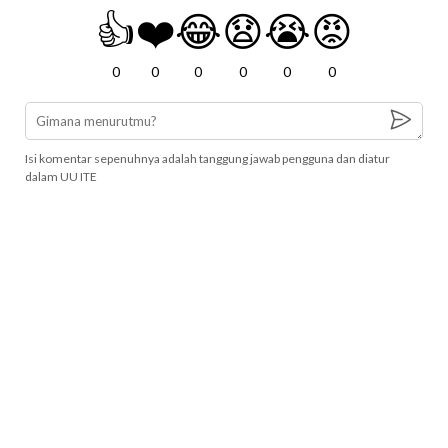
👍
❤️
😂
😧
😭
😡
0
0
0
0
0
0
Isi komentar sepenuhnya adalah tanggung jawab pengguna dan diatur
dalam UU ITE