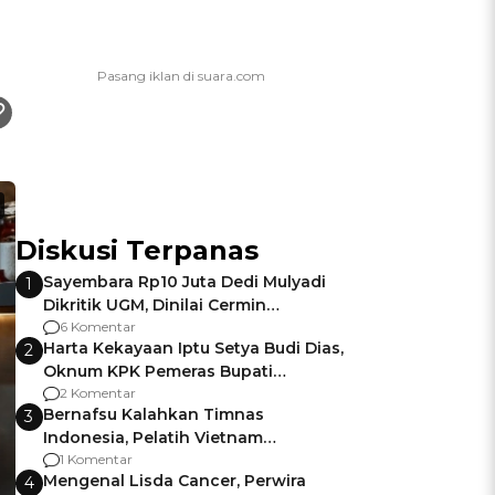
Diskusi Terpanas
Sayembara Rp10 Juta Dedi Mulyadi
1
Dikritik UGM, Dinilai Cermin
Gagalnya Negara Jamin Keamanan
6 Komentar
Harta Kekayaan Iptu Setya Budi Dias,
2
Oknum KPK Pemeras Bupati
Pemalang
2 Komentar
Bernafsu Kalahkan Timnas
3
Indonesia, Pelatih Vietnam
Berencana Pakai Jimat di Pakansari
1 Komentar
Mengenal Lisda Cancer, Perwira
4