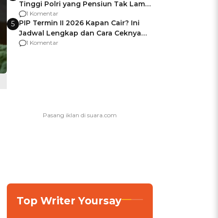
Tinggi Polri yang Pensiun Tak Lama
Usai Jadi Brigjen
1 Komentar
PIP Termin II 2026 Kapan Cair? Ini
5
Jadwal Lengkap dan Cara Ceknya
agar Dana Tidak Hangus!
1 Komentar
Top Writer Yoursay