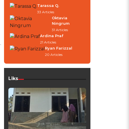
Tarassa Q.
33 Articles
Oktavia
Ningrum
31 Articles
Ardina Praf
21 Articles
.
Ryan Farizzal
20 Articles
Liks