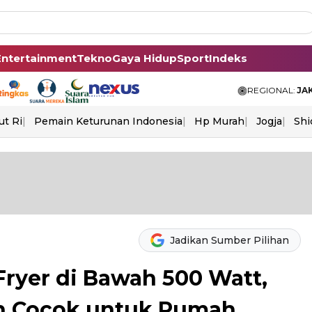
Entertainment
Tekno
Gaya Hidup
Sport
Indeks
REGIONAL:
JA
ut Ri
Pemain Keturunan Indonesia
Hp Murah
Jogja
Shi
Jadikan Sumber Pilihan
Fryer di Bawah 500 Watt,
an Cocok untuk Rumah