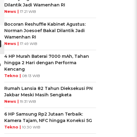
Dilantik Jadi Wamenhan RI
News |
17:21 WIB
Bocoran Reshuffle Kabinet Agustus:
Norman Joesoef Bakal Dilantik Jadi
Wamenhan RI
News |
17:49 WIB
4 HP Murah Baterai 7000 mAh, Tahan
hingga 2 Hari dengan Performa
a
Kencang
Tekno |
08:13 WIB
Rumah Lansia 82 Tahun Dieksekusi PN
Jakbar Meski Masih Sengketa
News |
19:31 WIB
6 HP Samsung Rp2 Jutaan Terbaik:
Kamera Tajam, NFC hingga Koneksi 5G
Tekno |
10:30 WIB