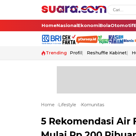
Home
Nasional
Ekonomi
Bola
Otomotif
Trending
Profil
Reshuffle Kabinet
H
Home
Lifestyle
Komunitas
5 Rekomendasi Air 
Mulai Rp 200 Ribu