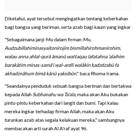
Diketahui, ayat tersebut mengingatkan tentang keberkahan
bagi bangsa yang beriman, serta azab bagi kaum yang ingkar
"Sebagaimana janji-Mu dalam firman-Mu.
Audzubillahiminasyaitonirojim bismillahirohmanirohim,
walau anna ahlal-qurâ âmanû wattaqau lafatahna ‘alaihim
barakâtim minas-samâ'i wal-ardli walâkin kadzdzabû fa
akhadznâhum bimâ kânû yaksibûn
," baca Rhoma Irama.
"Seandainya penduduk sebuah bangsa beriman dan bertakwa
kepada Allah
Subhanahu wa Ta'ala
, maka akan Aku bukakan
pintu-pintu keberkahan dari langit dan bumi. Tapi kalau
mereka ingkar terhadap firman Allah, maka akan Aku
turunkan azab atas segala kelakuan mereka," sambungnya
membacakan arti surah Al A'raf ayat 96.