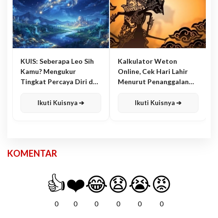
KUIS: Seberapa Leo Sih
Kalkulator Weton
Kamu? Mengukur
Online, Cek Hari Lahir
Tingkat Percaya Diri dan
Menurut Penanggalan
Karisma
Jawa
Ikuti Kuisnya ➔
Ikuti Kuisnya ➔
KOMENTAR
👍
❤️
😂
😧
😭
😡
0
0
0
0
0
0