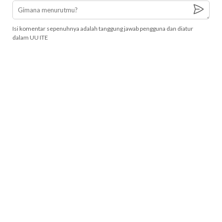
Isi komentar sepenuhnya adalah tanggung jawab pengguna dan diatur
dalam UU ITE