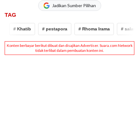
Jadikan Sumber Pilihan
TAG
# Khatib
# pestapora
# Rhoma Irama
# salat jum