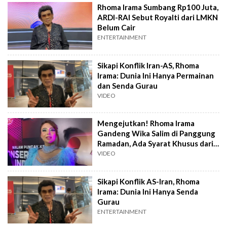
Rhoma Irama Sumbang Rp100 Juta,
ARDI-RAI Sebut Royalti dari LMKN
Belum Cair
ENTERTAINMENT
Sikapi Konflik Iran-AS, Rhoma
Irama: Dunia Ini Hanya Permainan
dan Senda Gurau
VIDEO
Mengejutkan! Rhoma Irama
Gandeng Wika Salim di Panggung
Ramadan, Ada Syarat Khusus dari
Raja Dangdut
VIDEO
Sikapi Konflik AS-Iran, Rhoma
Irama: Dunia Ini Hanya Senda
Gurau
ENTERTAINMENT