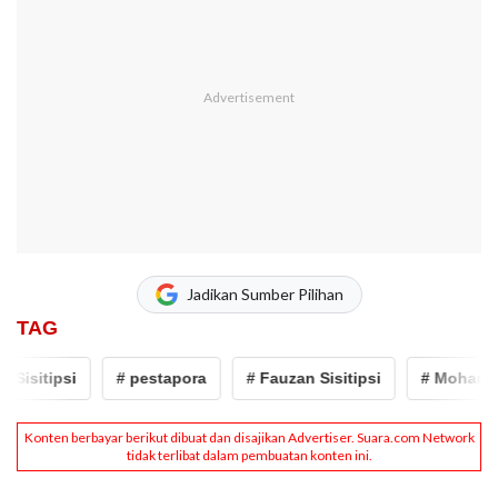
Jadikan Sumber Pilihan
TAG
isitipsi
# pestapora
# Fauzan Sisitipsi
# Mohammad 