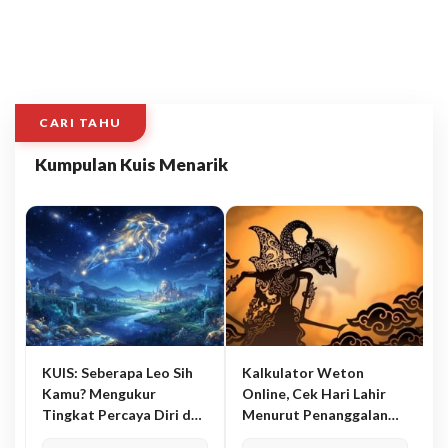
CARI TAHU
Kumpulan Kuis Menarik
KUIS: Seberapa Leo Sih
Kalkulator Weton
Kamu? Mengukur
Online, Cek Hari Lahir
Tingkat Percaya Diri dan
Menurut Penanggalan
Karisma
Jawa