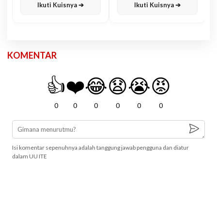
Ikuti Kuisnya ➔
Ikuti Kuisnya ➔
KOMENTAR
👍
❤️
😂
😧
😭
😡
0
0
0
0
0
0
Isi komentar sepenuhnya adalah tanggung jawab pengguna dan diatur
dalam UU ITE