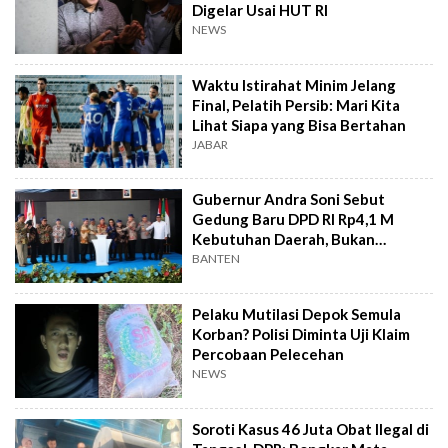
Digelar Usai HUT RI
NEWS
Waktu Istirahat Minim Jelang
Final, Pelatih Persib: Mari Kita
Lihat Siapa yang Bisa Bertahan
JABAR
Gubernur Andra Soni Sebut
Gedung Baru DPD RI Rp4,1 M
Kebutuhan Daerah, Bukan
Senator
BANTEN
Pelaku Mutilasi Depok Semula
Korban? Polisi Diminta Uji Klaim
Percobaan Pelecehan
NEWS
Soroti Kasus 46 Juta Obat Ilegal di