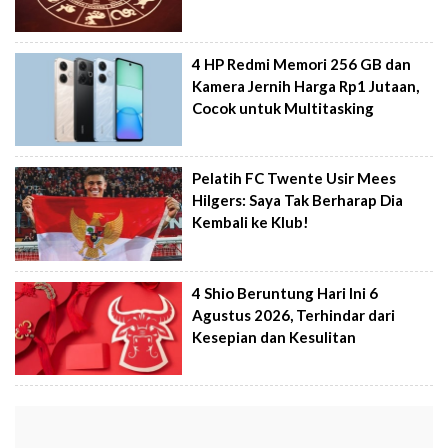
4 HP Redmi Memori 256 GB dan
Kamera Jernih Harga Rp1 Jutaan,
Cocok untuk Multitasking
Pelatih FC Twente Usir Mees
Hilgers: Saya Tak Berharap Dia
Kembali ke Klub!
4 Shio Beruntung Hari Ini 6
Agustus 2026, Terhindar dari
Kesepian dan Kesulitan