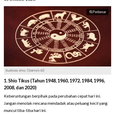
Perbesar
Ilustrasi shio. (Gemini AI)
1. Shio Tikus (Tahun 1948, 1960, 1972, 1984, 1996,
2008, dan 2020)
Keberuntungan berpihak pada perubahan cepat hari ini.
Jangan menolak rencana mendadak atau peluang kecil yang
muncul tiba-tiba hari ini.