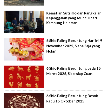
Kematian Sutrimo dan Rangkaian
Kejanggalan yang Muncul dari
Kampung Halaman
6 Shio Paling Beruntung Hari Ini 9
November 2025, Siapa Saja yang
Hoki?
6 Shio Paling Beruntung pada 15
Maret 2026, Siap-siap Cuan!
6 Shio Paling Beruntung Besok
Rabu 15 Oktober 2025