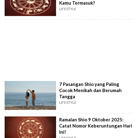
Kamu Termasuk?
LIFESTYLE
7 Pasangan Shio yang Paling
Cocok Menikah dan Berumah
Tangga
LIFESTYLE
Ramalan Shio 9 Oktober 2025:
Catat Nomor Keberuntungan Hari
Ini!
LIFESTYLE