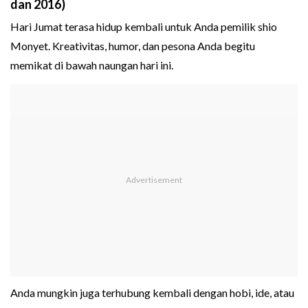
dan 2016)
Hari Jumat terasa hidup kembali untuk Anda pemilik shio
Monyet. Kreativitas, humor, dan pesona Anda begitu
memikat di bawah naungan hari ini.
Anda mungkin juga terhubung kembali dengan hobi, ide, atau