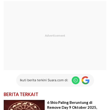
Ikuti berita terkini Suara.com di:
BERITA TERKAIT
6 Shio Paling Beruntung di
Remove Day 9 Oktober 2025,