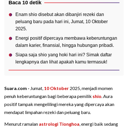
Baca 10 detik
Enam shio disebut akan dibanjiri rezeki dan
peluang baru pada hari ini, Jumat, 10 Oktober
2025.
Energi positif dipercaya membawa keberuntungan
dalam karier, finansial, hingga hubungan pribadi.
Siapa saja shio yang hoki hari ini? Simak daftar
lengkapnya dan lihat apakah kamu termasuk!
Suara.com -
Jumat,
10 Oktober
2025, menjadi momen
penuh keberuntungan bagi beberapa pemilik
shio
. Aura
positif tampak mengelilingi mereka yang dipercaya akan
mendapat limpahan rezeki dan peluang baru.
Menurut ramalan
astrologi Tionghoa
, energi baik sedang