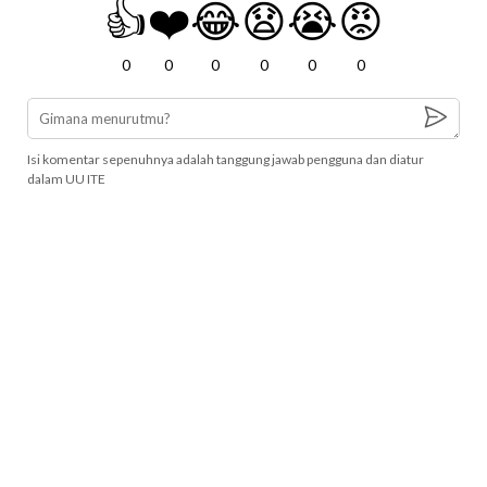
👍
❤️
😂
😧
😭
😡
0
0
0
0
0
0
Isi komentar sepenuhnya adalah tanggung jawab pengguna dan diatur
dalam UU ITE