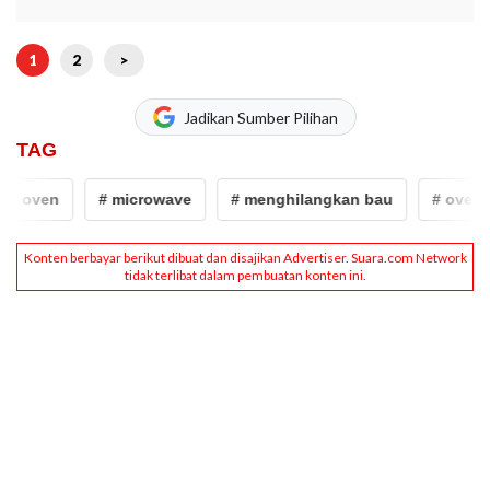
1
2
>
Jadikan Sumber Pilihan
TAG
# oven
# microwave
# menghilangkan bau
# oven