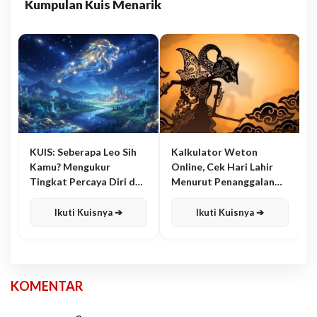
Kumpulan Kuis Menarik
KUIS: Seberapa Leo Sih
Kalkulator Weton
Kamu? Mengukur
Online, Cek Hari Lahir
Tingkat Percaya Diri dan
Menurut Penanggalan
Karisma
Jawa
Ikuti Kuisnya ➔
Ikuti Kuisnya ➔
KOMENTAR