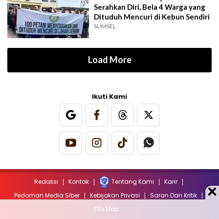
Serahkan Diri, Bela 4 Warga yang
Dituduh Mencuri di Kebun Sendiri
SUMSEL
Load More
Ikuti Kami
Redaksi
Kontak
Tentang Kami
Karir
Pedoman Media Siber
Kebijakan Privasi
Saran Dan Kritik
Site Map