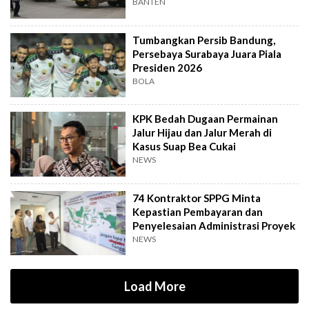
Hari Lagi
BANTEN
Tumbangkan Persib Bandung,
Persebaya Surabaya Juara Piala
Presiden 2026
BOLA
KPK Bedah Dugaan Permainan
Jalur Hijau dan Jalur Merah di
Kasus Suap Bea Cukai
NEWS
74 Kontraktor SPPG Minta
Kepastian Pembayaran dan
Penyelesaian Administrasi Proyek
NEWS
Load More