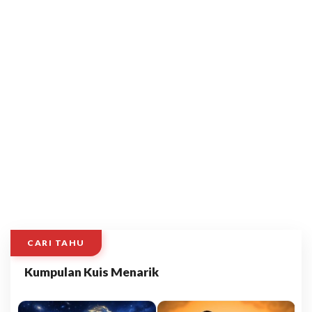
CARI TAHU
Kumpulan Kuis Menarik