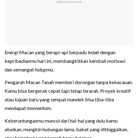
Energi Macan yang berapi-api berpadu indah dengan
kepribadianmu hari ini, membangkitkan kembali motivasi
dan semangat hidupmu.
Pengaruh Macan Tanah memberi dorongan tanpa kekacauan.
Kamu bisa bergerak cepat tapi tetap terarah. Proyek kreatif
atau tujuan baru yang sempat mandek bisa tiba-tiba
mendapat momentum.
Keberuntunganmu muncul dari hal-hal yang dulu kamu
abaikan, mungkin hubungan lama, bakat yang ditinggalkan,
atau keinginan yang pernah kamu lupakan.