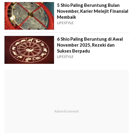
5 Shio Paling Beruntung Bulan
November, Karier Melejit Finansial
Membaik
LIFESTYLE
6 Shio Paling Beruntung di Awal
November 2025, Rezeki dan
Sukses Berpadu
LIFESTYLE