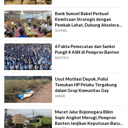
Bank Sumsel Babel Perkuat
Kemitraan Strategis dengan
Pemkab Lahat, Dukung Akselerasi
Ekonomi Daerah
SUMSEL
6 Fakta Pemecatan dan Sanksi
Pungli 4 ASN di Pemprov Banten
BANTEN
Usut Mutilasi Depok, Polisi
Temukan HP Pelaku Tergabung
dalam Grup Komunitas Gay
JABAR
Macet Jalur Bojonegara Bikin
Sopir Angkot Merugi, Pemprov
Banten Janjikan Keputusan Baru 4