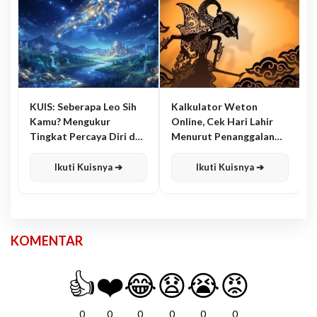
KUIS: Seberapa Leo Sih
Kalkulator Weton
Kamu? Mengukur
Online, Cek Hari Lahir
Tingkat Percaya Diri dan
Menurut Penanggalan
Karisma
Jawa
Ikuti Kuisnya ➔
Ikuti Kuisnya ➔
KOMENTAR
👍
❤️
😂
😧
😭
😡
0
0
0
0
0
0