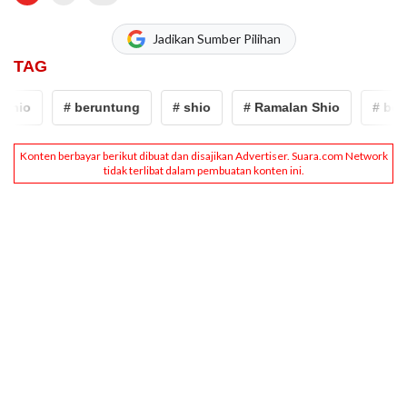
Jadikan Sumber Pilihan
TAG
hio
# beruntung
# shio
# Ramalan Shio
# beru