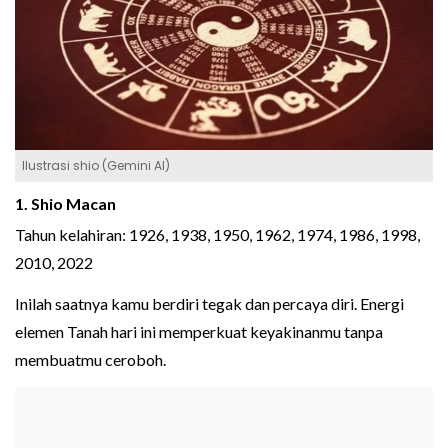
Ilustrasi shio (Gemini AI)
1. Shio Macan
Tahun kelahiran: 1926, 1938, 1950, 1962, 1974, 1986, 1998,
2010, 2022
Inilah saatnya kamu berdiri tegak dan percaya diri. Energi
elemen Tanah hari ini memperkuat keyakinanmu tanpa
membuatmu ceroboh.