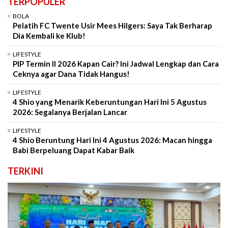
TERPOPULER
BOLA
Pelatih FC Twente Usir Mees Hilgers: Saya Tak Berharap
Dia Kembali ke Klub!
LIFESTYLE
PIP Termin II 2026 Kapan Cair? Ini Jadwal Lengkap dan Cara
Ceknya agar Dana Tidak Hangus!
LIFESTYLE
4 Shio yang Menarik Keberuntungan Hari Ini 5 Agustus
2026: Segalanya Berjalan Lancar
LIFESTYLE
4 Shio Beruntung Hari Ini 4 Agustus 2026: Macan hingga
Babi Berpeluang Dapat Kabar Baik
TERKINI