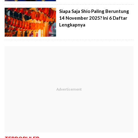
Siapa Saja Shio Paling Beruntung
14 November 2025? Ini 6 Daftar
Lengkapnya