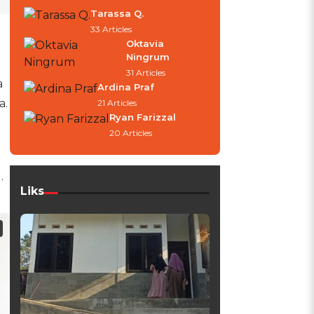
Tarassa Q.
33 Articles
Oktavia
Ningrum
31 Articles
a
Ardina Praf
a.
21 Articles
Ryan Farizzal
20 Articles
.
Liks