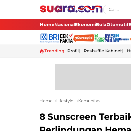
Home
Nasional
Ekonomi
Bola
Otomotif
Trending
Profil
Reshuffle Kabinet
H
Home
Lifestyle
Komunitas
8 Sunscreen Terbai
Perlindungan Hema