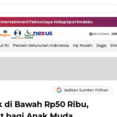
Entertainment
Tekno
Gaya Hidup
Sport
Indeks
REGIONAL:
JA
ut Ri
Pemain Keturunan Indonesia
Hp Murah
Jogja
Shi
Jadikan Sumber Pilihan
k di Bawah Rp50 Ribu,
t bagi Anak Muda