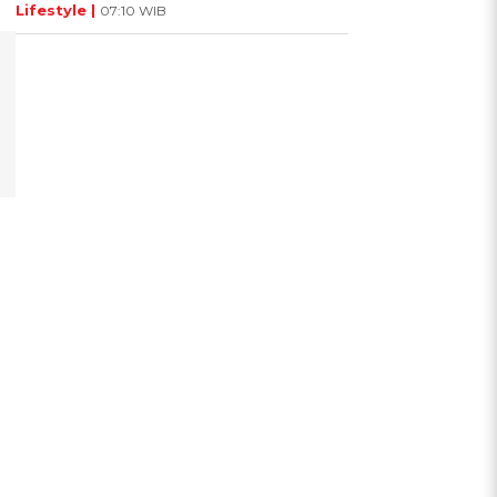
Lifestyle |
07:10 WIB