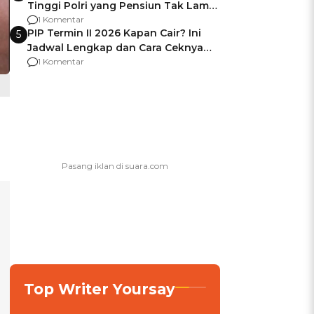
Tinggi Polri yang Pensiun Tak Lama
Usai Jadi Brigjen
1 Komentar
PIP Termin II 2026 Kapan Cair? Ini
5
Jadwal Lengkap dan Cara Ceknya
agar Dana Tidak Hangus!
1 Komentar
Top Writer Yoursay