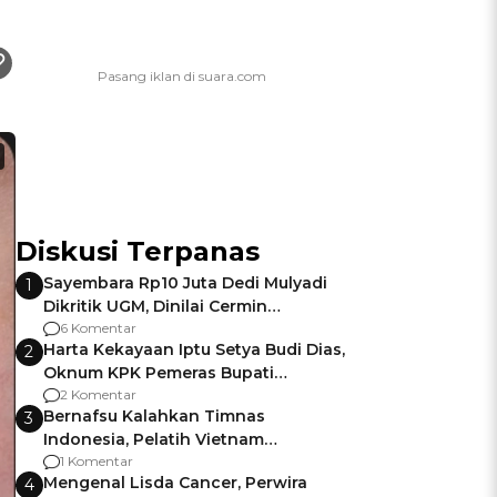
Diskusi Terpanas
Sayembara Rp10 Juta Dedi Mulyadi
1
Dikritik UGM, Dinilai Cermin
Gagalnya Negara Jamin Keamanan
6 Komentar
Harta Kekayaan Iptu Setya Budi Dias,
2
Oknum KPK Pemeras Bupati
Pemalang
2 Komentar
Bernafsu Kalahkan Timnas
3
Indonesia, Pelatih Vietnam
Berencana Pakai Jimat di Pakansari
1 Komentar
Mengenal Lisda Cancer, Perwira
4