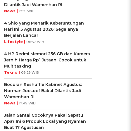
Dilantik Jadi Wamenhan RI
News |
17:21 WIB
4 Shio yang Menarik Keberuntungan
Hari Ini 5 Agustus 2026: Segalanya
Berjalan Lancar
Lifestyle |
06:37 WIB
4 HP Redmi Memori 256 GB dan Kamera
Jernih Harga Rp1 Jutaan, Cocok untuk
Multitasking
Tekno |
09:29 WIB
Bocoran Reshuffle Kabinet Agustus:
Norman Joesoef Bakal Dilantik Jadi
Wamenhan RI
News |
17:49 WIB
Jalan Santai Cocoknya Pakai Sepatu
Apa? Ini 6 Produk Lokal yang Nyaman
Buat 17 Agustusan