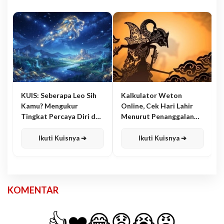
KUIS: Seberapa Leo Sih
Kalkulator Weton
Kamu? Mengukur
Online, Cek Hari Lahir
Tingkat Percaya Diri dan
Menurut Penanggalan
Karisma
Jawa
Ikuti Kuisnya ➔
Ikuti Kuisnya ➔
KOMENTAR
👍
❤️
😂
😧
😭
😡