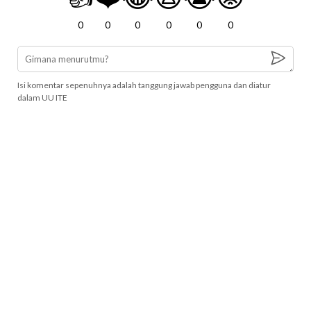
0
0
0
0
0
0
Isi komentar sepenuhnya adalah tanggung jawab pengguna dan diatur
dalam UU ITE