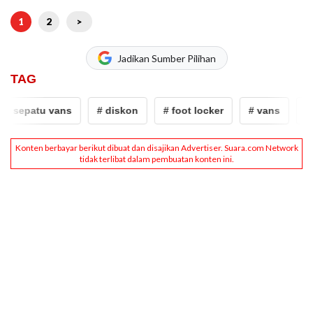
1
2
>
Jadikan Sumber Pilihan
TAG
# sepatu vans
# diskon
# foot locker
# vans
# s