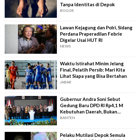
Tanpa Identitas di Depok
BOGOR
Lawan Kejagung dan Polri, Sidang
Perdana Praperadilan Febrie
Digelar Usai HUT RI
NEWS
Waktu Istirahat Minim Jelang
Final, Pelatih Persib: Mari Kita
Lihat Siapa yang Bisa Bertahan
JABAR
Gubernur Andra Soni Sebut
Gedung Baru DPD RI Rp4,1 M
Kebutuhan Daerah, Bukan
Senator
BANTEN
Pelaku Mutilasi Depok Semula