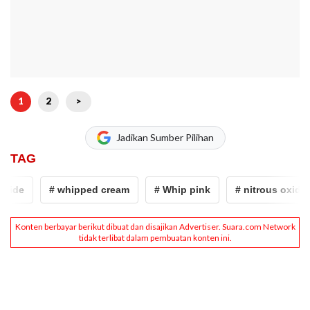
1
2
>
Jadikan Sumber Pilihan
TAG
xide
# whipped cream
# Whip pink
# nitrous oxide