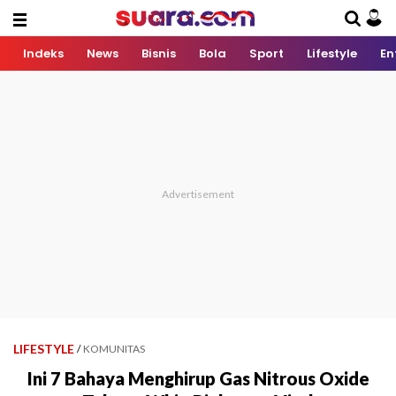
Indeks
News
Bisnis
Bola
Sport
Lifestyle
En
LIFESTYLE
/
KOMUNITAS
Ini 7 Bahaya Menghirup Gas Nitrous Oxide