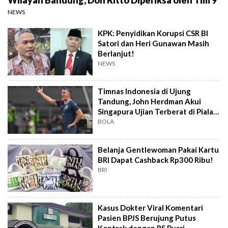
NEWS
KPK: Penyidikan Korupsi CSR BI
Satori dan Heri Gunawan Masih
Berlanjut!
NEWS
Timnas Indonesia di Ujung
Tandung, John Herdman Akui
Singapura Ujian Terberat di Piala
AFF 2026
BOLA
Belanja Gentlewoman Pakai Kartu
BRI Dapat Cashback Rp300 Ribu!
BRI
Kasus Dokter Viral Komentari
Pasien BPJS Berujung Putus