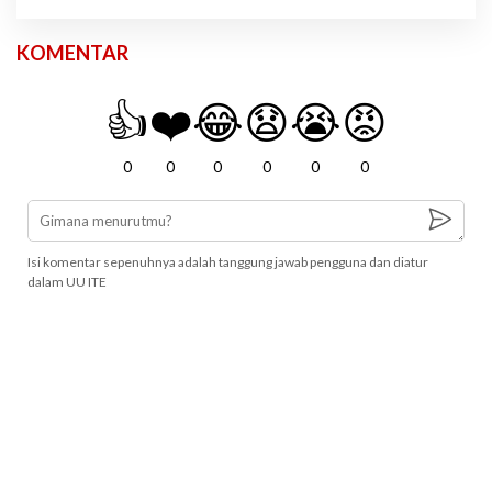
KOMENTAR
👍
❤️
😂
😧
😭
😡
0
0
0
0
0
0
Isi komentar sepenuhnya adalah tanggung jawab pengguna dan diatur
dalam UU ITE