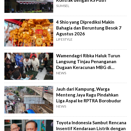
Kontrak dengan RS Pusri
SUMSEL
4 Shio yang Diprediksi Makin
Bahagia dan Beruntung Besok 7
Agustus 2026
LIFESTYLE
Wamendagri Ribka Haluk Turun
Langsung Tinjau Penanganan
Dugaan Keracunan MBG di
Kabupaten Jayapura
NEWS
Jauh dari Kampung, Warga
Menteng Jaya Ragu Pindahkan
Liga Aspal ke RPTRA Borobudur
NEWS
Toyota Indonesia Sambut Rencana
Insentif Kendaraan Listrik dengan