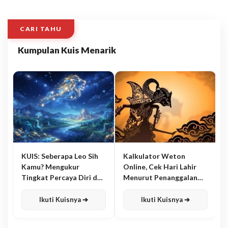
CARI TAHU
Kumpulan Kuis Menarik
KUIS: Seberapa Leo Sih
Kalkulator Weton
Kamu? Mengukur
Online, Cek Hari Lahir
Tingkat Percaya Diri dan
Menurut Penanggalan
Karisma
Jawa
Ikuti Kuisnya ➔
Ikuti Kuisnya ➔