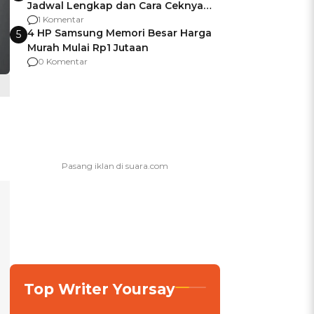
Jadwal Lengkap dan Cara Ceknya
agar Dana Tidak Hangus!
1 Komentar
4 HP Samsung Memori Besar Harga
5
Murah Mulai Rp1 Jutaan
0 Komentar
Top Writer Yoursay