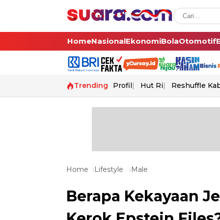
Home
Nasional
Ekonomi
Bola
Otomotif
Trending
Profil
Hut Ri
Reshuffle Ka
Home
Lifestyle
Male
Berapa Kekayaan Jef
Kerok Epstein Files