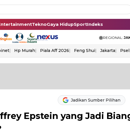
Entertainment
Tekno
Gaya Hidup
Sport
Indeks
REGIONAL:
JA
binet
Hp Murah
Piala Aff 2026
Feng Shui
Jakarta
Psel
Jadikan Sumber Pilihan
frey Epstein yang Jadi Bian
?