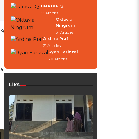
Tarassa Q.
33 Articles
Oktavia
Ningrum
19
31 Articles
Ardina Praf
21 Articles
Ryan Farizzal
20 Articles
ga
Liks
k