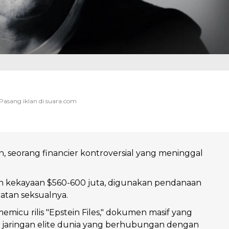
in, seorang financier kontroversial yang meninggal
an kekayaan $560-600 juta, digunakan pendanaan
hatan seksualnya.
emicu rilis "Epstein Files," dokumen masif yang
aringan elite dunia yang berhubungan dengan