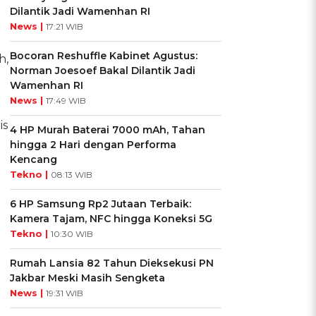
Dilantik Jadi Wamenhan RI
News |
17:21 WIB
Bocoran Reshuffle Kabinet Agustus:
h,
Norman Joesoef Bakal Dilantik Jadi
Wamenhan RI
News |
17:49 WIB
is
4 HP Murah Baterai 7000 mAh, Tahan
hingga 2 Hari dengan Performa
Kencang
Tekno |
08:13 WIB
6 HP Samsung Rp2 Jutaan Terbaik:
Kamera Tajam, NFC hingga Koneksi 5G
Tekno |
10:30 WIB
Rumah Lansia 82 Tahun Dieksekusi PN
Jakbar Meski Masih Sengketa
News |
19:31 WIB