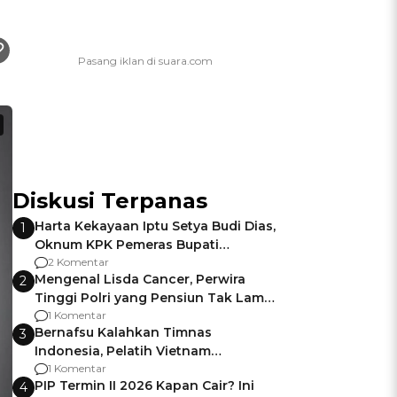
Diskusi Terpanas
Harta Kekayaan Iptu Setya Budi Dias,
1
Oknum KPK Pemeras Bupati
Pemalang
2 Komentar
Mengenal Lisda Cancer, Perwira
2
Tinggi Polri yang Pensiun Tak Lama
Usai Jadi Brigjen
1 Komentar
Bernafsu Kalahkan Timnas
3
Indonesia, Pelatih Vietnam
Berencana Pakai Jimat di Pakansari
1 Komentar
PIP Termin II 2026 Kapan Cair? Ini
4