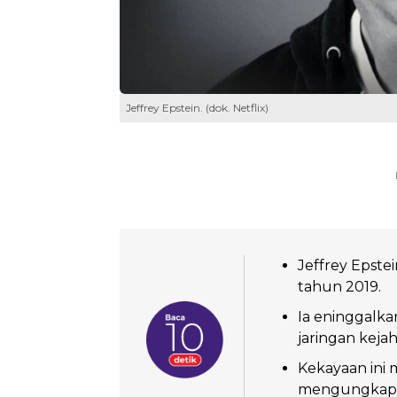
Jeffrey Epstein. (dok. Netflix)
Jeffrey Epste
tahun 2019.
Ia eninggalk
jaringan keja
Kekayaan ini m
mengungkap j