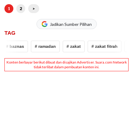
1
2
>
Jadikan Sumber Pilihan
TAG
# baznas
# ramadan
# zakat
# zakat fitrah
# b