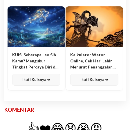
KUIS: Seberapa Leo Sih
Kalkulator Weton
Kamu? Mengukur
Online, Cek Hari Lahir
Tingkat Percaya Diri dan
Menurut Penanggalan
Karisma
Jawa
Ikuti Kuisnya ➔
Ikuti Kuisnya ➔
KOMENTAR
👍
❤️
😂
😧
😭
😡