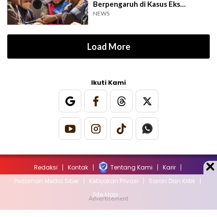
Berpengaruh di Kasus Eks
Jampidsus
NEWS
Load More
Ikuti Kami
Redaksi
Kontak
Tentang Kami
Karir
Pedoman Media Siber
Kebijakan Privasi
Saran Dan Kritik
Site Map