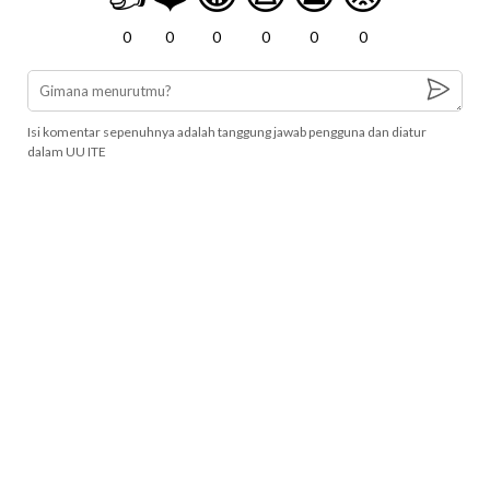
0
0
0
0
0
0
Isi komentar sepenuhnya adalah tanggung jawab pengguna dan diatur
dalam UU ITE