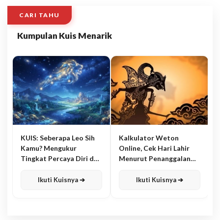
CARI TAHU
Kumpulan Kuis Menarik
KUIS: Seberapa Leo Sih
Kalkulator Weton
Kamu? Mengukur
Online, Cek Hari Lahir
Tingkat Percaya Diri dan
Menurut Penanggalan
Karisma
Jawa
Ikuti Kuisnya ➔
Ikuti Kuisnya ➔