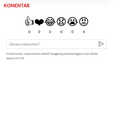
KOMENTAR
👍
❤️
😂
😧
😭
😡
0
0
0
0
0
0
Isi komentar sepenuhnya adalah tanggung jawab pengguna dan diatur
dalam UU ITE