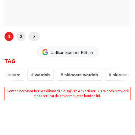
1
2
>
Jadikan Sumber Pilihan
TAG
 skincare
# wardah
# skincare wardah
# skincare