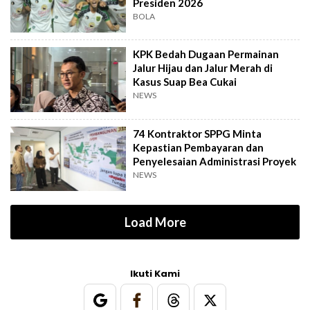
Presiden 2026
BOLA
KPK Bedah Dugaan Permainan
Jalur Hijau dan Jalur Merah di
Kasus Suap Bea Cukai
NEWS
74 Kontraktor SPPG Minta
Kepastian Pembayaran dan
Penyelesaian Administrasi Proyek
NEWS
Load More
Ikuti Kami