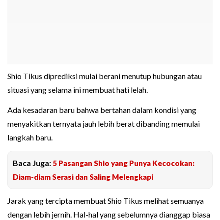
Shio Tikus diprediksi mulai berani menutup hubungan atau
situasi yang selama ini membuat hati lelah.
Ada kesadaran baru bahwa bertahan dalam kondisi yang
menyakitkan ternyata jauh lebih berat dibanding memulai
langkah baru.
Baca Juga:
5 Pasangan Shio yang Punya Kecocokan:
Diam-diam Serasi dan Saling Melengkapi
Jarak yang tercipta membuat Shio Tikus melihat semuanya
dengan lebih jernih. Hal-hal yang sebelumnya dianggap biasa