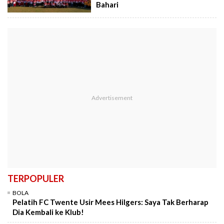
Bahari
TERPOPULER
BOLA
Pelatih FC Twente Usir Mees Hilgers: Saya Tak Berharap
Dia Kembali ke Klub!