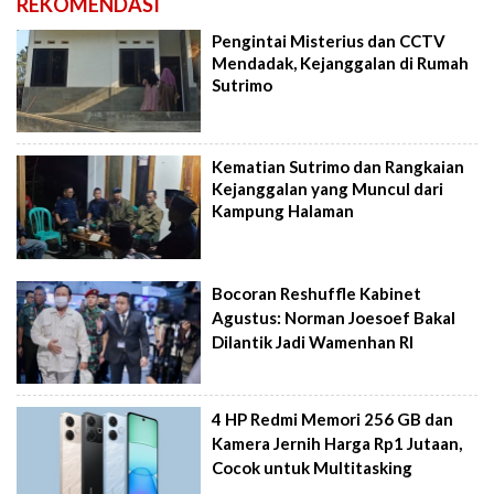
REKOMENDASI
Pengintai Misterius dan CCTV
Mendadak, Kejanggalan di Rumah
Sutrimo
Kematian Sutrimo dan Rangkaian
Kejanggalan yang Muncul dari
Kampung Halaman
Bocoran Reshuffle Kabinet
Agustus: Norman Joesoef Bakal
Dilantik Jadi Wamenhan RI
4 HP Redmi Memori 256 GB dan
Kamera Jernih Harga Rp1 Jutaan,
Cocok untuk Multitasking