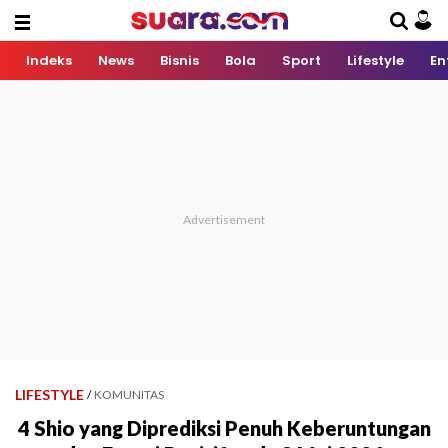
Indeks
News
Bisnis
Bola
Sport
Lifestyle
En
LIFESTYLE
/
KOMUNITAS
4 Shio yang Diprediksi Penuh Keberuntungan