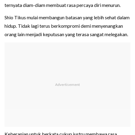
ternyata diam-diam membuat rasa percaya diri menurun.
Shio Tikus mulai membangun batasan yang lebih sehat dalam
hidup. Tidak lagi terus berkompromi demi menyenangkan
orang lain menjadi keputusan yang terasa sangat melegakan.
Keberanian untuk berkata cukup justru membawa rasa