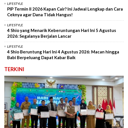
LIFESTYLE
PIP Termin II 2026 Kapan Cair? Ini Jadwal Lengkap dan Cara
Ceknya agar Dana Tidak Hangus!
LIFESTYLE
4 Shio yang Menarik Keberuntungan Hari Ini 5 Agustus
2026: Segalanya Berjalan Lancar
LIFESTYLE
4 Shio Beruntung Hari Ini 4 Agustus 2026: Macan hingga
Babi Berpeluang Dapat Kabar Baik
TERKINI