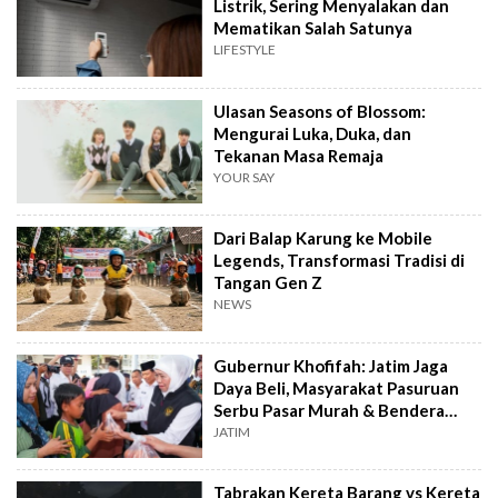
Listrik, Sering Menyalakan dan
Mematikan Salah Satunya
LIFESTYLE
Ulasan Seasons of Blossom:
Mengurai Luka, Duka, dan
Tekanan Masa Remaja
YOUR SAY
Dari Balap Karung ke Mobile
Legends, Transformasi Tradisi di
Tangan Gen Z
NEWS
Gubernur Khofifah: Jatim Jaga
Daya Beli, Masyarakat Pasuruan
Serbu Pasar Murah & Bendera
Merah Putih
JATIM
Tabrakan Kereta Barang vs Kereta