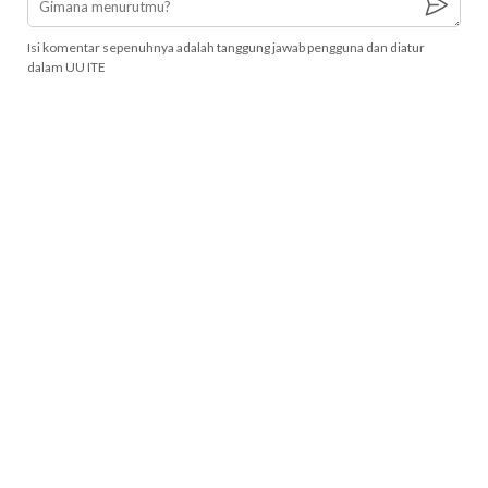
Isi komentar sepenuhnya adalah tanggung jawab pengguna dan diatur
dalam UU ITE