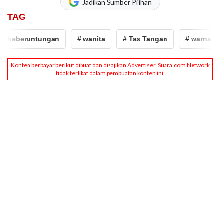
Jadikan Sumber Pilihan
TAG
 keberuntungan
# wanita
# Tas Tangan
# warna