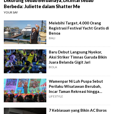
Dikurung sebab Berbahaya, Dicintai sebab
Berbeda: Juliette dalam Shatter Me
YOUR SAY
Melebihi Target, 4.000 Orang
Registrasi Festival Yacht Gratis di
Benoa
BALI
Baru Debut Langsung Nyekor,
Aksi Striker Timnas Garuda Bikin
Juara Belanda Gigit Jari
BOLA
Wamenpar Ni Luh Puspa Sebut
Perilaku Wisatawan Berubah,
Incar Taman Rekreasi hingga
Atraksi Wisata
LIFESTYLE
7 Kebiasaan yang Bikin AC Boros