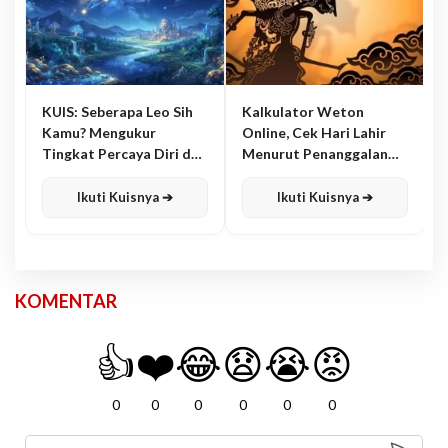
KUIS: Seberapa Leo Sih
Kalkulator Weton
Kamu? Mengukur
Online, Cek Hari Lahir
Tingkat Percaya Diri dan
Menurut Penanggalan
Karisma
Jawa
Ikuti Kuisnya ➔
Ikuti Kuisnya ➔
KOMENTAR
👍
❤️
😂
😧
😭
😡
0
0
0
0
0
0