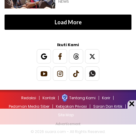
Jampidsus
NEWS
Load More
Ikuti Kami
Redaksi
Kontak
Tentang Kami
Karir
Pedoman Media Siber
Kebijakan Privasi
Saran Dan Kritik
Site Map
© 2026 suara.com - All Rights Reserved.