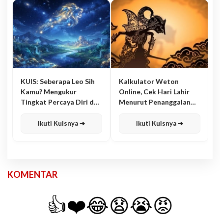
KUIS: Seberapa Leo Sih
Kalkulator Weton
Kamu? Mengukur
Online, Cek Hari Lahir
Tingkat Percaya Diri dan
Menurut Penanggalan
Karisma
Jawa
Ikuti Kuisnya ➔
Ikuti Kuisnya ➔
KOMENTAR
👍
❤️
😂
😧
😭
😡