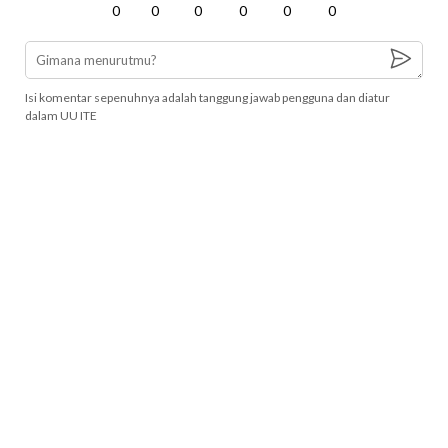
0
0
0
0
0
0
Isi komentar sepenuhnya adalah tanggung jawab pengguna dan diatur
dalam UU ITE