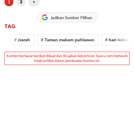
1
2
>
Jadikan Sumber Pilihan
TAG
# ziarah
# Taman makam pahlawan
# hari kebangkit