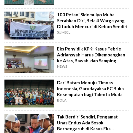
100 Petani Sidomulyo Muba
Serahkan Diri, Bela 4 Warga yang
Dituduh Mencuri di Kebun Sendiri
SUMSEL
Eks Penyidik KPK: Kasus Febrie
Adriansyah Harus Dikembangkan
ke Atas, Bawah, dan Samping
NEWS
Dari Batam Menuju Timnas
Indonesia, Garudayaksa FC Buka
Kesempatan bagi Talenta Muda
BOLA
Tak Berdiri Sendiri, Pengamat
Unas Endus Ada Sosok
Berpengaruh di Kasus Eks