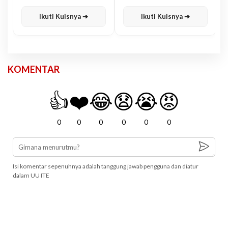
Karisma
Jawa
Ikuti Kuisnya ➔
Ikuti Kuisnya ➔
KOMENTAR
👍
❤️
😂
😧
😭
😡
0
0
0
0
0
0
Isi komentar sepenuhnya adalah tanggung jawab pengguna dan diatur
dalam UU ITE