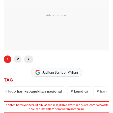
1
2
>
Jadikan Sumber Pilihan
TAG
# logo hari kebangkitan nasional
# komdigi
# harkitnas 