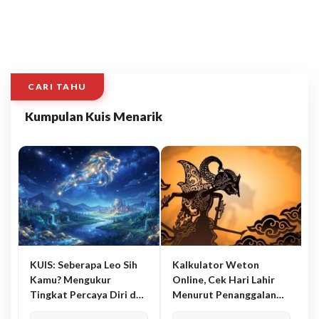
CARI TAHU
Kumpulan Kuis Menarik
KUIS: Seberapa Leo Sih
Kalkulator Weton
Kamu? Mengukur
Online, Cek Hari Lahir
Tingkat Percaya Diri dan
Menurut Penanggalan
Karisma
Jawa