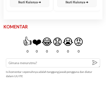
Ikuti Kuisnya ➔
Ikuti Kuisnya ➔
KOMENTAR
👍
❤️
😂
😧
😭
😡
0
0
0
0
0
0
Isi komentar sepenuhnya adalah tanggung jawab pengguna dan diatur
dalam UU ITE