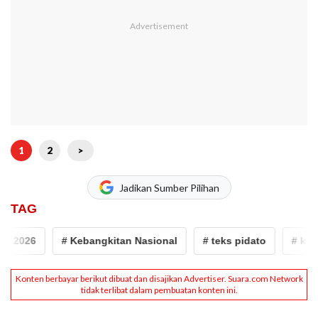
1
2
>
Jadikan Sumber Pilihan
TAG
2026
# Kebangkitan Nasional
# teks pidato
# komdig