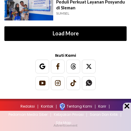
Peduli Perkuat Layanan Posyandu
di Sleman
SUMSEL
Load More
Ikuti Kami
Redaksi
Kontak
Tentang Kami
Karir
Pedoman Media Siber
Kebijakan Privasi
Saran Dan Kritik
Site Map