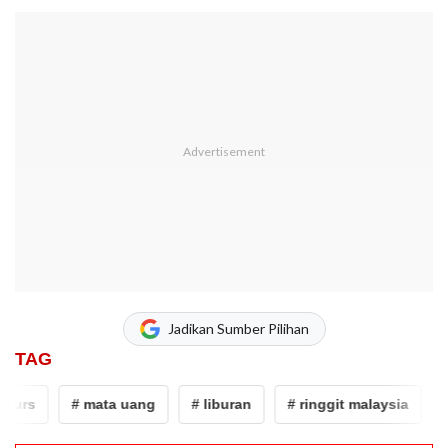
Jadikan Sumber Pilihan
TAG
urs
# mata uang
# liburan
# ringgit malaysia
# r