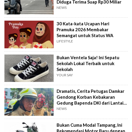
Diduga Terima Suap Rp30 Miliar
NEWS
30 Kata-kata Ucapan Hari
Pramuka 2026 Membakar
Semangat untuk Status WA
LIFESTYLE
Bukan Ventela Saja! Ini Sepatu
Sekolah Lokal Terbaik untuk
Sekolah
YOUR SAY
Dramatis, Cerita Petugas Damkar
Gendong Korban Kebakaran
Gedung Bapenda DKI dari Lantai
16
NEWS
Bukan Cuma Modal Tampang, Ini
Rekomendasi Motor Baru dengan