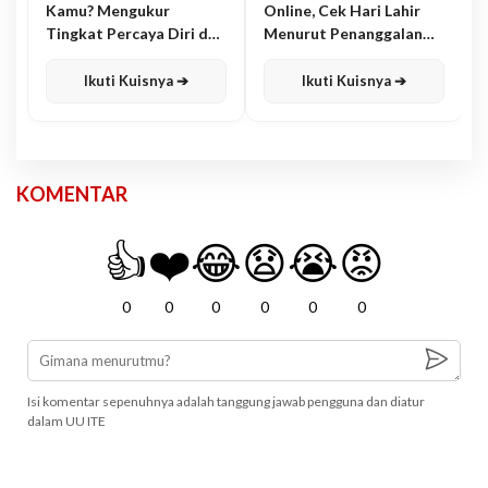
Kamu? Mengukur
Online, Cek Hari Lahir
Tingkat Percaya Diri dan
Menurut Penanggalan
Karisma
Jawa
Ikuti Kuisnya ➔
Ikuti Kuisnya ➔
KOMENTAR
👍
❤️
😂
😧
😭
😡
0
0
0
0
0
0
Isi komentar sepenuhnya adalah tanggung jawab pengguna dan diatur
dalam UU ITE