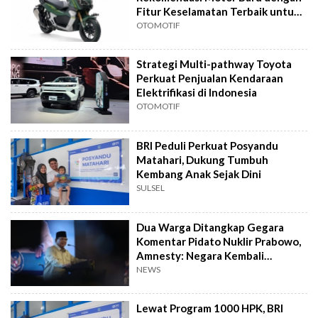
Fitur Keselamatan Terbaik untuk
Harian
OTOMOTIF
Strategi Multi-pathway Toyota
Perkuat Penjualan Kendaraan
Elektrifikasi di Indonesia
OTOMOTIF
BRI Peduli Perkuat Posyandu
Matahari, Dukung Tumbuh
Kembang Anak Sejak Dini
SULSEL
Dua Warga Ditangkap Gegara
Komentar Pidato Nuklir Prabowo,
Amnesty: Negara Kembali
Represif
NEWS
Lewat Program 1000 HPK, BRI