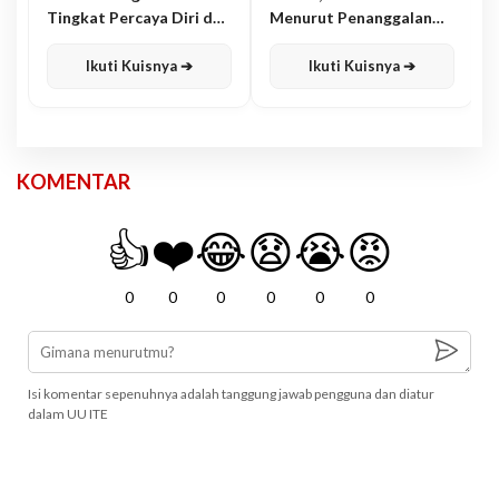
Tingkat Percaya Diri dan
Menurut Penanggalan
Karisma
Jawa
Ikuti Kuisnya ➔
Ikuti Kuisnya ➔
KOMENTAR
👍
❤️
😂
😧
😭
😡
0
0
0
0
0
0
Isi komentar sepenuhnya adalah tanggung jawab pengguna dan diatur
dalam UU ITE