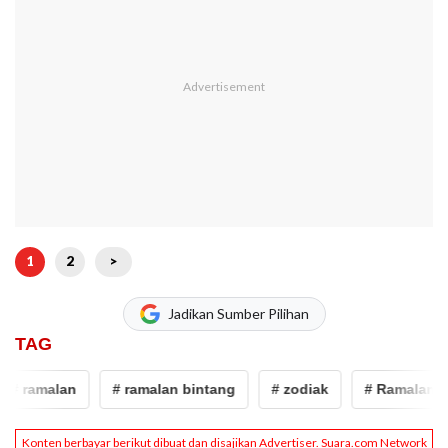
1
2
>
Jadikan Sumber Pilihan
TAG
# ramalan
# ramalan bintang
# zodiak
# Ramalan Zod