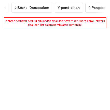
i
# Brunei Darussalam
# pendidikan
# Pangeran Abd