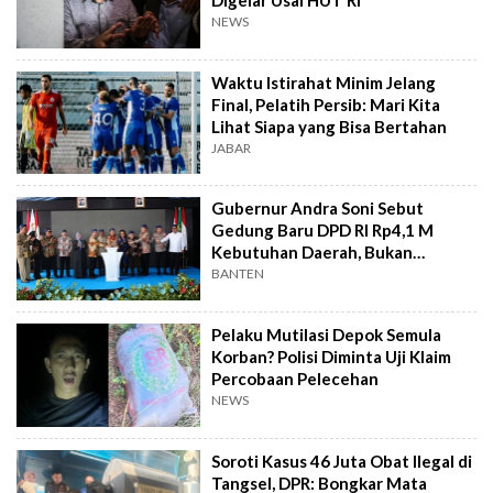
Digelar Usai HUT RI
NEWS
Waktu Istirahat Minim Jelang
Final, Pelatih Persib: Mari Kita
Lihat Siapa yang Bisa Bertahan
JABAR
Gubernur Andra Soni Sebut
Gedung Baru DPD RI Rp4,1 M
Kebutuhan Daerah, Bukan
Senator
BANTEN
Pelaku Mutilasi Depok Semula
Korban? Polisi Diminta Uji Klaim
Percobaan Pelecehan
NEWS
Soroti Kasus 46 Juta Obat Ilegal di
Tangsel, DPR: Bongkar Mata