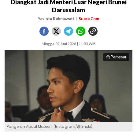
Diangkat Jadi Menteri Luar Negeri Brunei
Darussalam
Yasinta Rahmawati
Suara.Com
Minggu, 07 Juni 2026 | 11:53 WIB
Perbesar
Pangeran Abdul Mateen. (Instagram/@tmski)