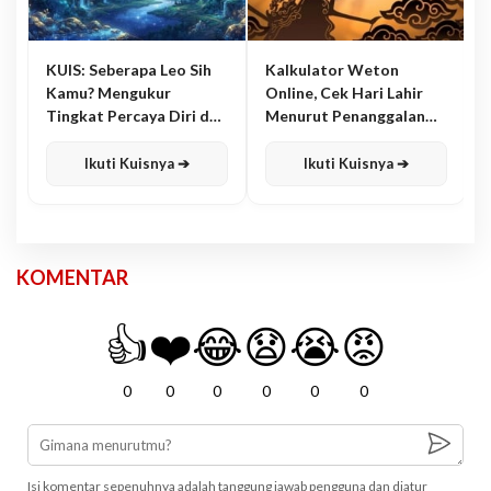
KUIS: Seberapa Leo Sih
Kalkulator Weton
Kamu? Mengukur
Online, Cek Hari Lahir
Tingkat Percaya Diri dan
Menurut Penanggalan
Karisma
Jawa
Ikuti Kuisnya ➔
Ikuti Kuisnya ➔
KOMENTAR
👍
❤️
😂
😧
😭
😡
0
0
0
0
0
0
Isi komentar sepenuhnya adalah tanggung jawab pengguna dan diatur