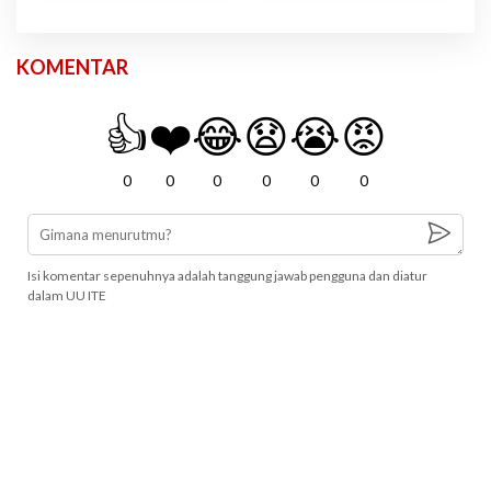
KOMENTAR
👍
❤️
😂
😧
😭
😡
0
0
0
0
0
0
Isi komentar sepenuhnya adalah tanggung jawab pengguna dan diatur
dalam UU ITE