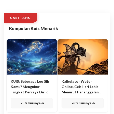
CARI TAHU
Kumpulan Kuis Menarik
KUIS: Seberapa Leo Sih
Kalkulator Weton
Kamu? Mengukur
Online, Cek Hari Lahir
Tingkat Percaya Diri dan
Menurut Penanggalan
Karisma
Jawa
Ikuti Kuisnya ➔
Ikuti Kuisnya ➔