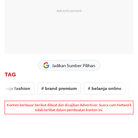
Jadikan Sumber Pilihan
TAG
anja fashion
# brand premium
# belanja online
# fa