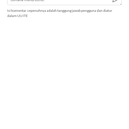
Isi komentar sepenuhnya adalah tanggung jawab pengguna dan diatur
dalam UU ITE