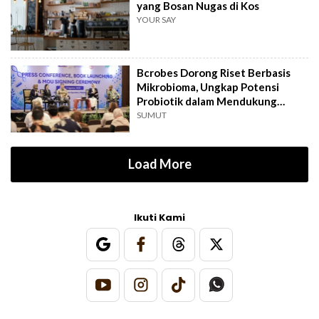
yang Bosan Nugas di Kos
YOUR SAY
Bcrobes Dorong Riset Berbasis
Mikrobioma, Ungkap Potensi
Probiotik dalam Mendukung
Terapi Jerawat
SUMUT
Load More
Ikuti Kami