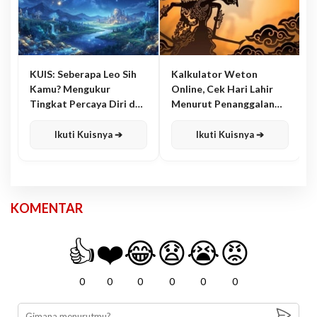
KUIS: Seberapa Leo Sih
Kalkulator Weton
Kamu? Mengukur
Online, Cek Hari Lahir
Tingkat Percaya Diri dan
Menurut Penanggalan
Karisma
Jawa
Ikuti Kuisnya ➔
Ikuti Kuisnya ➔
KOMENTAR
👍
❤️
😂
😧
😭
😡
0
0
0
0
0
0