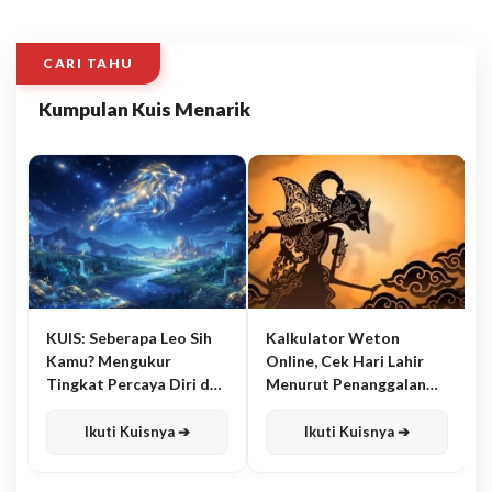
CARI TAHU
Kumpulan Kuis Menarik
KUIS: Seberapa Leo Sih
Kalkulator Weton
Kamu? Mengukur
Online, Cek Hari Lahir
Tingkat Percaya Diri dan
Menurut Penanggalan
Karisma
Jawa
Ikuti Kuisnya ➔
Ikuti Kuisnya ➔