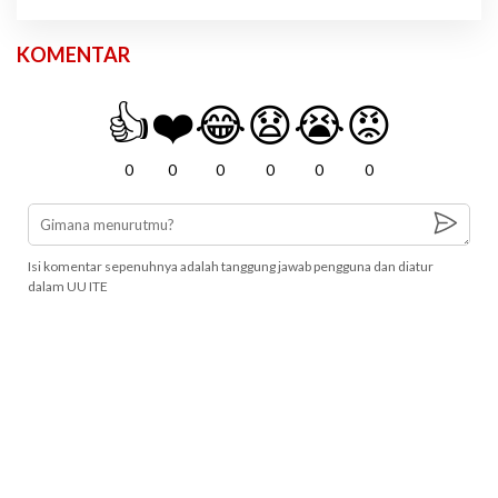
KOMENTAR
👍
❤️
😂
😧
😭
😡
0
0
0
0
0
0
Isi komentar sepenuhnya adalah tanggung jawab pengguna dan diatur
dalam UU ITE