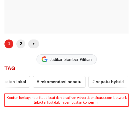
1
2
>
Jadikan Sumber Pilihan
TAG
atan lokal
# rekomendasi sepatu
# sepatu hybrid
#