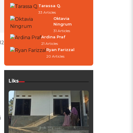
Tarassa Q.
33 Articles
Oktavia
Ningrum
31 Articles
Ardina Praf
12
21 Articles
Ryan Farizzal
20 Articles
Liks
i