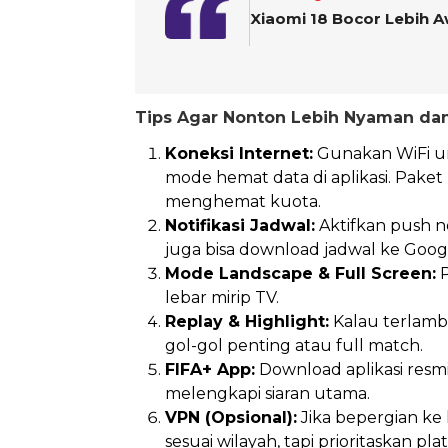
Xiaomi 18 Bocor Lebih A
Tips Agar Nonton Lebih Nyaman dan
Koneksi Internet:
Gunakan WiFi unt
mode hemat data di aplikasi. Pak
menghemat kuota.
Notifikasi Jadwal:
Aktifkan push not
juga bisa download jadwal ke Goog
Mode Landscape & Full Screen:
P
lebar mirip TV.
Replay & Highlight:
Kalau terlamb
gol-gol penting atau full match.
FIFA+ App:
Download aplikasi resmi F
melengkapi siaran utama.
VPN (Opsional):
Jika bepergian ke
sesuai wilayah, tapi prioritaskan 