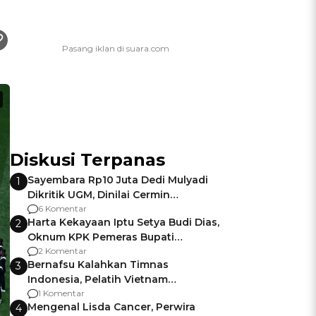
Diskusi Terpanas
Sayembara Rp10 Juta Dedi Mulyadi
1
Dikritik UGM, Dinilai Cermin
Gagalnya Negara Jamin Keamanan
6 Komentar
Harta Kekayaan Iptu Setya Budi Dias,
2
Oknum KPK Pemeras Bupati
Pemalang
2 Komentar
Bernafsu Kalahkan Timnas
3
Indonesia, Pelatih Vietnam
Berencana Pakai Jimat di Pakansari
1 Komentar
Mengenal Lisda Cancer, Perwira
4