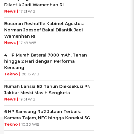
Dilantik Jadi Wamenhan RI
News |
17:21 WIB
Bocoran Reshuffle Kabinet Agustus:
Norman Joesoef Bakal Dilantik Jadi
Wamenhan RI
News |
17:49 WIB
a
4 HP Murah Baterai 7000 mAh, Tahan
hingga 2 Hari dengan Performa
Kencang
Tekno |
08:13 WIB
Rumah Lansia 82 Tahun Dieksekusi PN
Jakbar Meski Masih Sengketa
News |
19:31 WIB
t
6 HP Samsung Rp2 Jutaan Terbaik:
Kamera Tajam, NFC hingga Koneksi 5G
Tekno |
10:30 WIB