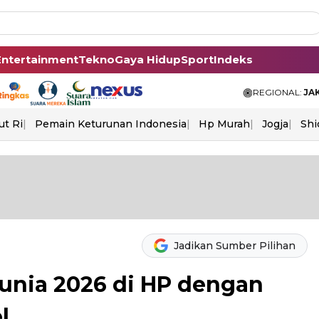
Entertainment
Tekno
Gaya Hidup
Sport
Indeks
REGIONAL:
JA
ut Ri
Pemain Keturunan Indonesia
Hp Murah
Jogja
Shi
Jadikan Sumber Pilihan
Dunia 2026 di HP dengan
l