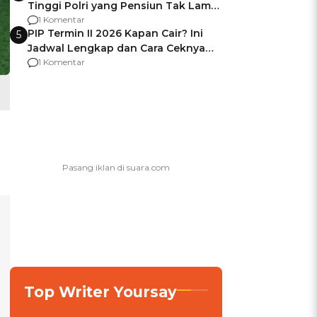
Tinggi Polri yang Pensiun Tak Lama
Usai Jadi Brigjen
1 Komentar
PIP Termin II 2026 Kapan Cair? Ini
5
Jadwal Lengkap dan Cara Ceknya
agar Dana Tidak Hangus!
1 Komentar
Top Writer Yoursay