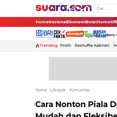
Home
Nasional
Ekonomi
Bola
Otomotif
Trending
Profil
Reshuffle Kabinet
H
Home
Lifestyle
Komunitas
Cara Nonton Piala 
Mudah dan Fleksibe