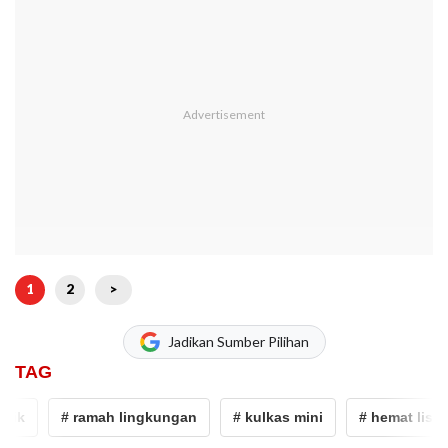
1
2
>
Jadikan Sumber Pilihan
TAG
ik
# ramah lingkungan
# kulkas mini
# hemat listrik