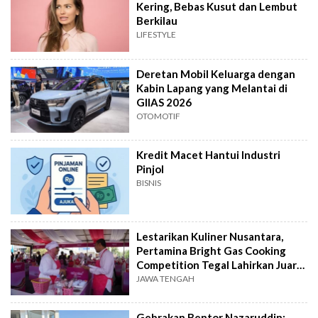
Kering, Bebas Kusut dan Lembut
Berkilau
LIFESTYLE
Deretan Mobil Keluarga dengan
Kabin Lapang yang Melantai di
GIIAS 2026
OTOMOTIF
Kredit Macet Hantui Industri
Pinjol
BISNIS
Lestarikan Kuliner Nusantara,
Pertamina Bright Gas Cooking
Competition Tegal Lahirkan Juara
Baru
JAWA TENGAH
Gebrakan Bentor Nazaruddin: