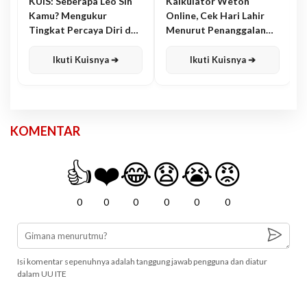
KUIS: Seberapa Leo Sih
Kalkulator Weton
Kamu? Mengukur
Online, Cek Hari Lahir
Tingkat Percaya Diri dan
Menurut Penanggalan
Karisma
Jawa
Ikuti Kuisnya ➔
Ikuti Kuisnya ➔
KOMENTAR
👍
❤️
😂
😧
😭
😡
0
0
0
0
0
0
Isi komentar sepenuhnya adalah tanggung jawab pengguna dan diatur
dalam UU ITE