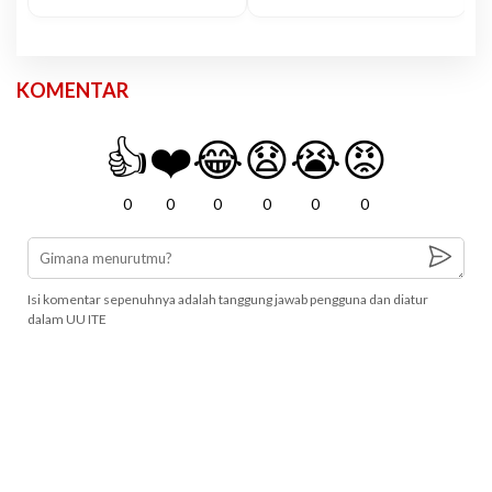
KOMENTAR
👍
❤️
😂
😧
😭
😡
0
0
0
0
0
0
Isi komentar sepenuhnya adalah tanggung jawab pengguna dan diatur
dalam UU ITE