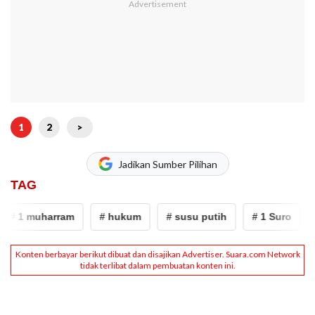
1
2
>
Jadikan Sumber Pilihan
TAG
# 1 muharram
# hukum
# susu putih
# 1 Suro
#