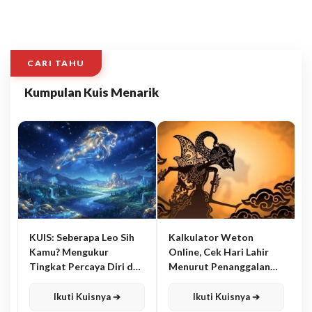
CARI TAHU
Kumpulan Kuis Menarik
KUIS: Seberapa Leo Sih
Kalkulator Weton
Kamu? Mengukur
Online, Cek Hari Lahir
Tingkat Percaya Diri dan
Menurut Penanggalan
Karisma
Jawa
Ikuti Kuisnya ➔
Ikuti Kuisnya ➔