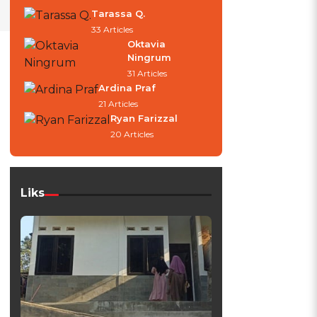
Tarassa Q.
33 Articles
Oktavia
Ningrum
31 Articles
Ardina Praf
21 Articles
Ryan Farizzal
20 Articles
Liks