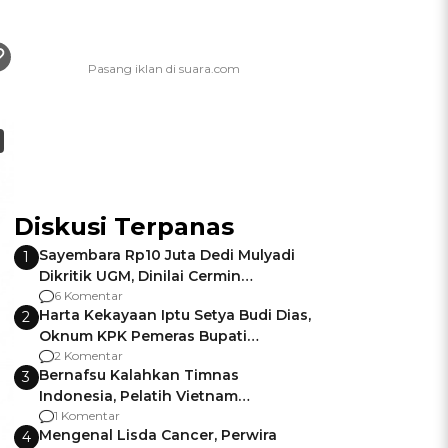
Diskusi Terpanas
Sayembara Rp10 Juta Dedi Mulyadi
1
Dikritik UGM, Dinilai Cermin
Gagalnya Negara Jamin Keamanan
6 Komentar
Harta Kekayaan Iptu Setya Budi Dias,
2
Oknum KPK Pemeras Bupati
Pemalang
2 Komentar
Bernafsu Kalahkan Timnas
3
Indonesia, Pelatih Vietnam
Berencana Pakai Jimat di Pakansari
1 Komentar
Mengenal Lisda Cancer, Perwira
4