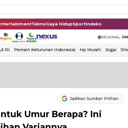
Entertainment
Tekno
Gaya Hidup
Sport
Indeks
REGIONAL:
JA
ut Ri
Pemain Keturunan Indonesia
Hp Murah
Jogja
Shi
Jadikan Sumber Pilihan
untuk Umur Berapa? Ini
lihan Variannya