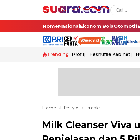
Home
Nasional
Ekonomi
Bola
Otomotif
Trending
Profil
Reshuffle Kabinet
H
Home
Lifestyle
Female
Milk Cleanser Viva 
Penjelasan dan 5 Pi