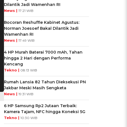
Dilantik Jadi Wamenhan RI
News |
17:21 WIB
Bocoran Reshuffle Kabinet Agustus:
Norman Joesoef Bakal Dilantik Jadi
Wamenhan RI
News |
17:49 WIB
4 HP Murah Baterai 7000 mAh, Tahan
hingga 2 Hari dengan Performa
Kencang
Tekno |
08:13 WIB
Rumah Lansia 82 Tahun Dieksekusi PN
Jakbar Meski Masih Sengketa
News |
19:31 WIB
6 HP Samsung Rp2 Jutaan Terbaik:
Kamera Tajam, NFC hingga Koneksi 5G
Tekno |
10:30 WIB