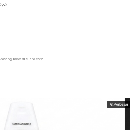
aya
.
Perbesar