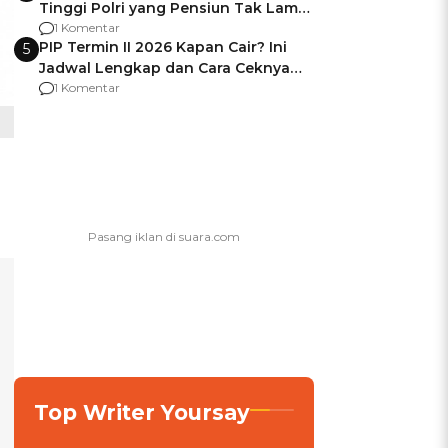
Tinggi Polri yang Pensiun Tak Lama
Usai Jadi Brigjen
1 Komentar
PIP Termin II 2026 Kapan Cair? Ini
5
Jadwal Lengkap dan Cara Ceknya
agar Dana Tidak Hangus!
1 Komentar
Top Writer Yoursay