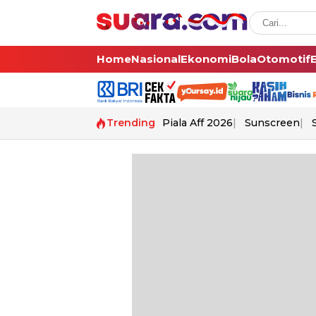
Home
Nasional
Ekonomi
Bola
Otomotif
Trending
Piala Aff 2026
Sunscreen