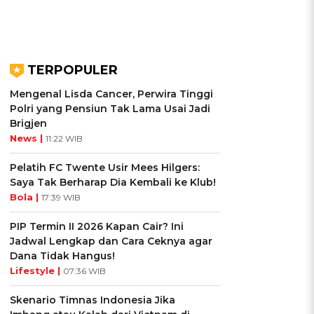
TERPOPULER
Mengenal Lisda Cancer, Perwira Tinggi
Polri yang Pensiun Tak Lama Usai Jadi
Brigjen
News |
11:22 WIB
Pelatih FC Twente Usir Mees Hilgers:
Saya Tak Berharap Dia Kembali ke Klub!
Bola |
17:39 WIB
PIP Termin II 2026 Kapan Cair? Ini
Jadwal Lengkap dan Cara Ceknya agar
Dana Tidak Hangus!
Lifestyle |
07:36 WIB
Skenario Timnas Indonesia Jika