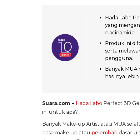
Hada Labo Pe
yang mengandu
niacinamide.
Produk ini d
serta melawan
pengguna.
Banyak MUA me
hasilnya lebi
Suara.com -
Hada Labo
Perfect 3D Gel
ini untuk apa?
Banyak Make-up Artist atau MUA sel
base make up atau
pelembab
dasar un