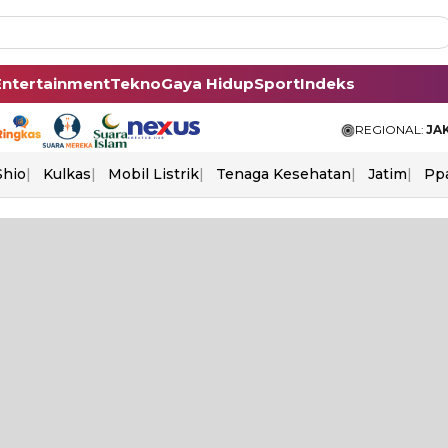
Entertainment
Tekno
Gaya Hidup
Sport
Indeks
REGIONAL:
JA
Shio
Kulkas
Mobil Listrik
Tenaga Kesehatan
Jatim
Pp