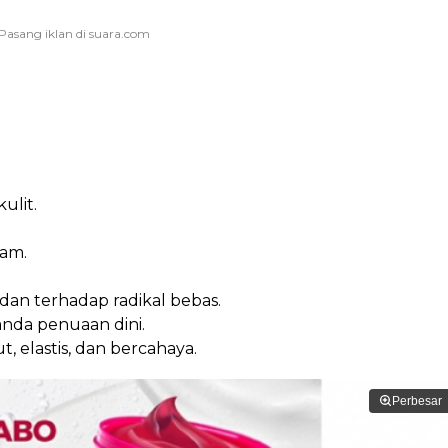
lit.
am.
an terhadap radikal bebas.
da penuaan dini.
 elastis, dan bercahaya.
Perbesar