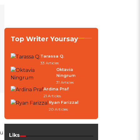
Top Writer Yoursay
Tarassa Q.
33 Articles
Oktavia
Ningrum
31 Articles
Ardina Praf
21 Articles
Ryan Farizzal
20 Articles
tu
Liks