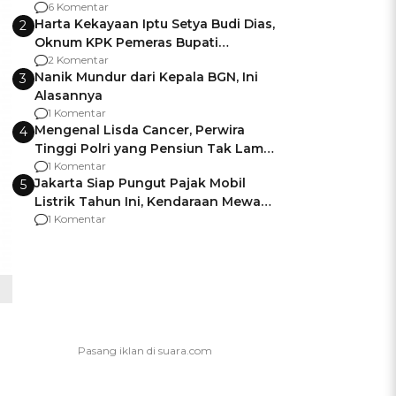
Gagalnya Negara Jamin Keamanan
6 Komentar
Harta Kekayaan Iptu Setya Budi Dias,
2
Oknum KPK Pemeras Bupati
Pemalang
2 Komentar
Nanik Mundur dari Kepala BGN, Ini
3
Alasannya
1 Komentar
Mengenal Lisda Cancer, Perwira
4
Tinggi Polri yang Pensiun Tak Lama
Usai Jadi Brigjen
1 Komentar
Jakarta Siap Pungut Pajak Mobil
5
Listrik Tahun Ini, Kendaraan Mewah
Kena hingga 75% PKB
1 Komentar