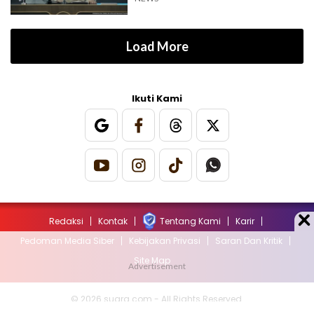
Load More
Ikuti Kami
Redaksi
Kontak
Tentang Kami
Karir
Pedoman Media Siber
Kebijakan Privasi
Saran Dan Kritik
Site Map
© 2026 suara.com - All Rights Reserved.