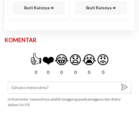
Karisma
Jawa
Ikuti Kuisnya ➔
Ikuti Kuisnya ➔
KOMENTAR
👍
❤️
😂
😧
😭
😡
0
0
0
0
0
0
Isi komentar sepenuhnya adalah tanggung jawab pengguna dan diatur
dalam UU ITE