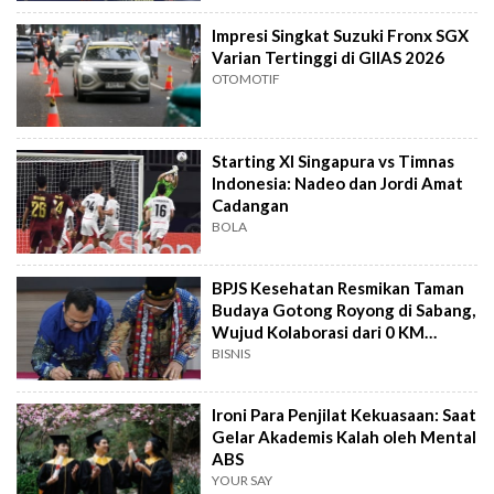
Impresi Singkat Suzuki Fronx SGX
Varian Tertinggi di GIIAS 2026
OTOMOTIF
Starting XI Singapura vs Timnas
Indonesia: Nadeo dan Jordi Amat
Cadangan
BOLA
BPJS Kesehatan Resmikan Taman
Budaya Gotong Royong di Sabang,
Wujud Kolaborasi dari 0 KM
Indonesia
BISNIS
Ironi Para Penjilat Kekuasaan: Saat
Gelar Akademis Kalah oleh Mental
ABS
YOUR SAY