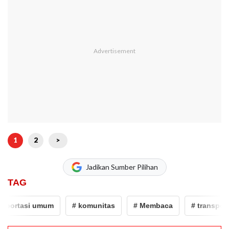
1
2
>
Jadikan Sumber Pilihan
TAG
sportasi umum
# komunitas
# Membaca
# transport