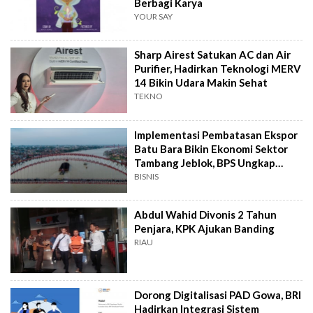
Berbagi Karya
YOUR SAY
Sharp Airest Satukan AC dan Air
Purifier, Hadirkan Teknologi MERV
14 Bikin Udara Makin Sehat
TEKNO
Implementasi Pembatasan Ekspor
Batu Bara Bikin Ekonomi Sektor
Tambang Jeblok, BPS Ungkap
Angkanya
BISNIS
Abdul Wahid Divonis 2 Tahun
Penjara, KPK Ajukan Banding
RIAU
Dorong Digitalisasi PAD Gowa, BRI
Hadirkan Integrasi Sistem