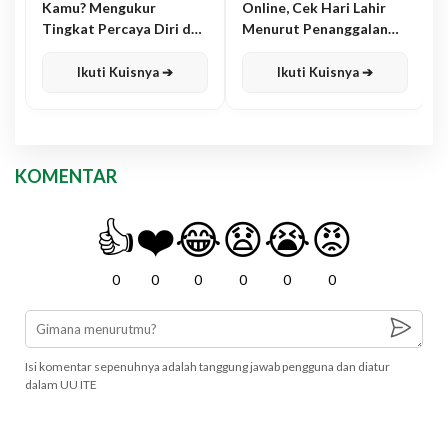
Kamu? Mengukur
Online, Cek Hari Lahir
Tingkat Percaya Diri dan
Menurut Penanggalan
Karisma
Jawa
Ikuti Kuisnya ➔
Ikuti Kuisnya ➔
KOMENTAR
👍
❤️
😂
😧
😭
😡
0
0
0
0
0
0
Isi komentar sepenuhnya adalah tanggung jawab pengguna dan diatur
dalam UU ITE