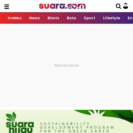
Indeks
News
Bisnis
Bola
Sport
Lifestyle
En