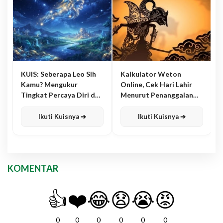
KUIS: Seberapa Leo Sih
Kalkulator Weton
Kamu? Mengukur
Online, Cek Hari Lahir
Tingkat Percaya Diri dan
Menurut Penanggalan
Karisma
Jawa
Ikuti Kuisnya ➔
Ikuti Kuisnya ➔
KOMENTAR
👍
❤️
😂
😧
😭
😡
0
0
0
0
0
0