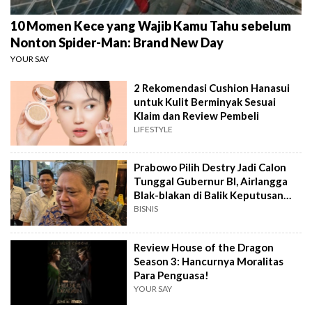
10 Momen Kece yang Wajib Kamu Tahu sebelum
Nonton Spider-Man: Brand New Day
YOUR SAY
2 Rekomendasi Cushion Hanasui
untuk Kulit Berminyak Sesuai
Klaim dan Review Pembeli
LIFESTYLE
Prabowo Pilih Destry Jadi Calon
Tunggal Gubernur BI, Airlangga
Blak-blakan di Balik Keputusan
Ini?
BISNIS
Review House of the Dragon
Season 3: Hancurnya Moralitas
Para Penguasa!
YOUR SAY