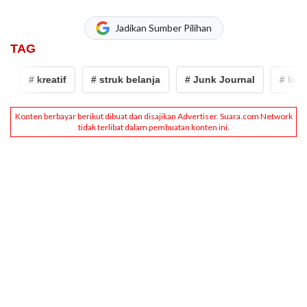
Jadikan Sumber Pilihan
TAG
# kreatif
# struk belanja
# Junk Journal
# limbah