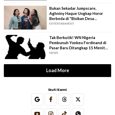
Bukan Sekadar Jumpscare,
Aghniny Haque Ungkap Horor
Berbeda di "Bisikan Desa
Gringsing"
ENTERTAINMENT
Tak Berkutik! WN Nigeria
Pembunuh Yonkeu Ferdinand di
Pasar Baru Ditangkap 15 Menit
Setelah Kejadian
NEWS
Load More
Ikuti Kami