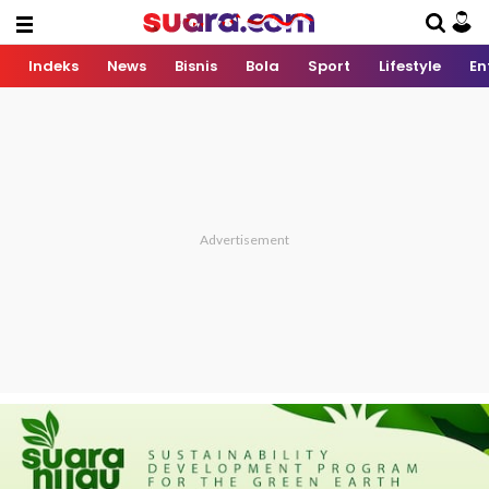
Indeks
News
Bisnis
Bola
Sport
Lifestyle
En