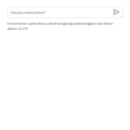
Isi komentar sepenuhnya adalah tanggung jawab pengguna dan diatur
dalam UU ITE