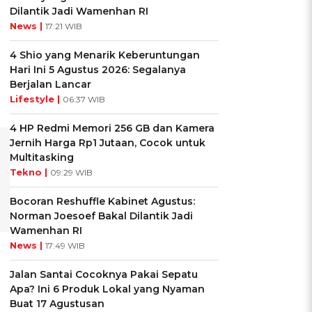
Dilantik Jadi Wamenhan RI
News |
17:21 WIB
4 Shio yang Menarik Keberuntungan
Hari Ini 5 Agustus 2026: Segalanya
Berjalan Lancar
Lifestyle |
06:37 WIB
4 HP Redmi Memori 256 GB dan Kamera
Jernih Harga Rp1 Jutaan, Cocok untuk
Multitasking
Tekno |
09:29 WIB
Bocoran Reshuffle Kabinet Agustus:
Norman Joesoef Bakal Dilantik Jadi
Wamenhan RI
News |
17:49 WIB
Jalan Santai Cocoknya Pakai Sepatu
Apa? Ini 6 Produk Lokal yang Nyaman
Buat 17 Agustusan