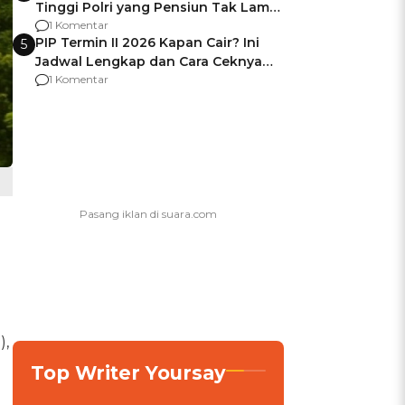
Tinggi Polri yang Pensiun Tak Lama
Usai Jadi Brigjen
1 Komentar
PIP Termin II 2026 Kapan Cair? Ini
5
Jadwal Lengkap dan Cara Ceknya
agar Dana Tidak Hangus!
1 Komentar
),
Top Writer Yoursay