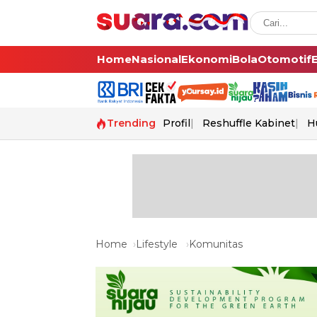
Home
Nasional
Ekonomi
Bola
Otomotif
Trending
Profil
Reshuffle Kabinet
H
Home
Lifestyle
Komunitas