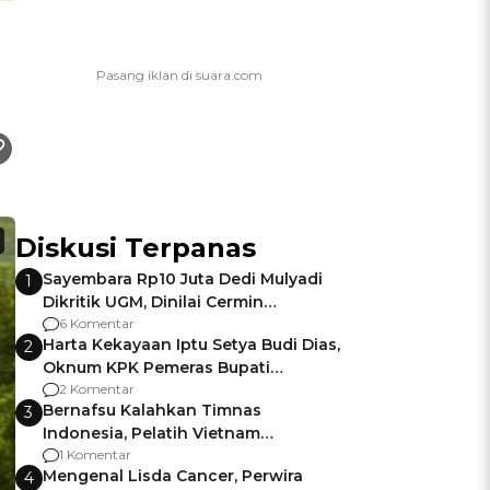
Diskusi Terpanas
Sayembara Rp10 Juta Dedi Mulyadi
1
Dikritik UGM, Dinilai Cermin
Gagalnya Negara Jamin Keamanan
6 Komentar
Harta Kekayaan Iptu Setya Budi Dias,
2
Oknum KPK Pemeras Bupati
Pemalang
2 Komentar
Bernafsu Kalahkan Timnas
3
Indonesia, Pelatih Vietnam
Berencana Pakai Jimat di Pakansari
1 Komentar
Mengenal Lisda Cancer, Perwira
4