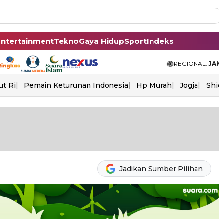
Entertainment
Tekno
Gaya Hidup
Sport
Indeks
REGIONAL:
JA
ut Ri
Pemain Keturunan Indonesia
Hp Murah
Jogja
Shi
Jadikan Sumber Pilihan