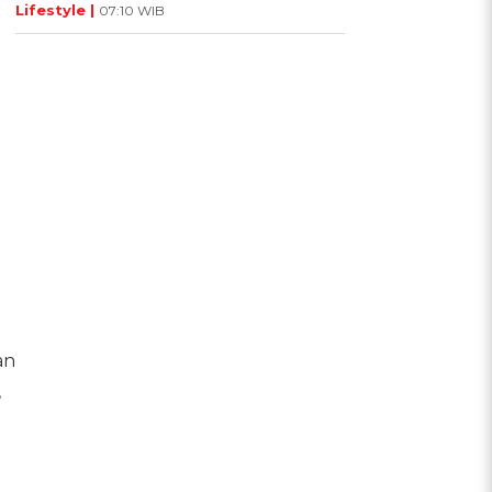
Lifestyle |
07:10 WIB
an
,