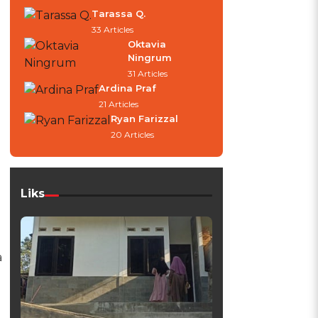
Tarassa Q.
33 Articles
Oktavia
Ningrum
31 Articles
Ardina Praf
21 Articles
Ryan Farizzal
20 Articles
Liks
a