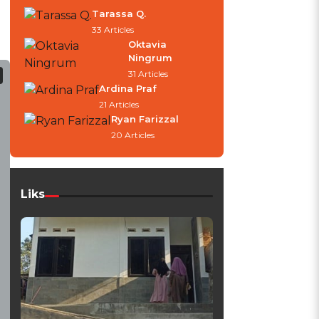
Tarassa Q.
33 Articles
Oktavia
Ningrum
31 Articles
Ardina Praf
21 Articles
Ryan Farizzal
20 Articles
Liks