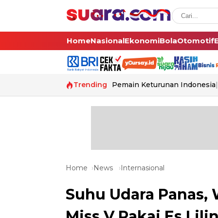
Home
Nasional
Ekonomi
Bola
Otomotif
Trending
Pemain Keturunan Indonesia
Home
News
Internasional
Suhu Udara Panas, 
Miss V Pakai Es Lili