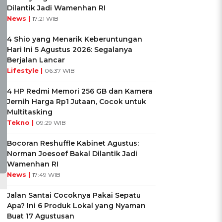
Dilantik Jadi Wamenhan RI
News |
17:21 WIB
4 Shio yang Menarik Keberuntungan
Hari Ini 5 Agustus 2026: Segalanya
Berjalan Lancar
Lifestyle |
06:37 WIB
4 HP Redmi Memori 256 GB dan Kamera
Jernih Harga Rp1 Jutaan, Cocok untuk
Multitasking
Tekno |
09:29 WIB
Bocoran Reshuffle Kabinet Agustus:
Norman Joesoef Bakal Dilantik Jadi
Wamenhan RI
News |
17:49 WIB
Jalan Santai Cocoknya Pakai Sepatu
Apa? Ini 6 Produk Lokal yang Nyaman
Buat 17 Agustusan