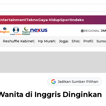
Entertainment
Tekno
Gaya Hidup
Sport
Indeks
REGIONAL:
JA
Reshuffle Kabinet
Hp Murah
Jogja
Shio
Profil
Suns
Jadikan Sumber Pilihan
Wanita di Inggris Dinginkan
n