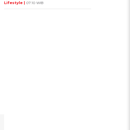
Lifestyle |
07:10 WIB
a