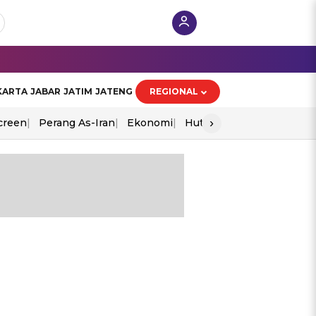
KARTA
JABAR
JATIM
JATENG
REGIONAL
›
creen
Perang As-Iran
Ekonomi
Hut Ri