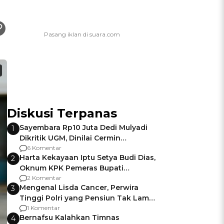
Diskusi Terpanas
Sayembara Rp10 Juta Dedi Mulyadi
1
Dikritik UGM, Dinilai Cermin
Gagalnya Negara Jamin Keamanan
6 Komentar
Harta Kekayaan Iptu Setya Budi Dias,
2
Oknum KPK Pemeras Bupati
Pemalang
2 Komentar
Mengenal Lisda Cancer, Perwira
3
Tinggi Polri yang Pensiun Tak Lama
Usai Jadi Brigjen
1 Komentar
Bernafsu Kalahkan Timnas
4