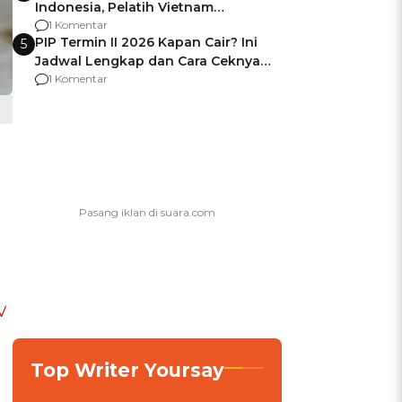
Indonesia, Pelatih Vietnam
Berencana Pakai Jimat di Pakansari
1 Komentar
PIP Termin II 2026 Kapan Cair? Ini
5
Jadwal Lengkap dan Cara Ceknya
agar Dana Tidak Hangus!
1 Komentar
V
Top Writer Yoursay