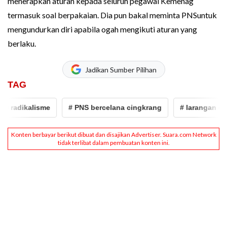
menerapkan aturan kepada seluruh pegawai Kemenag
termasuk soal berpakaian. Dia pun bakal meminta PNSuntuk
mengundurkan diri apabila ogah mengikuti aturan yang
berlaku.
Jadikan Sumber Pilihan
TAG
adikalisme
# PNS bercelana cingkrang
# larangan cadar