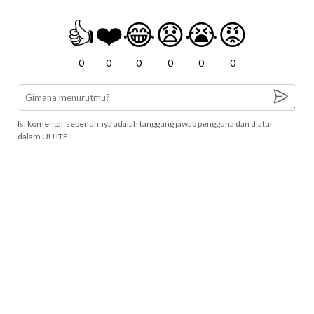
👍
❤️
😂
😧
😭
😡
0
0
0
0
0
0
Isi komentar sepenuhnya adalah tanggung jawab pengguna dan diatur
dalam UU ITE