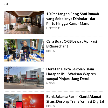
BRI
10 Pantangan Feng Shui Rumah
yang Sebaiknya Dihindari, dari
Pintu hingga Kamar Mandi
LIFESTYLE
Cara Buat QRIS Lewat Aplikasi
BRImerchant
BISNIS
Deretan Fakta Sekolah Islam
Harapan Ibu: Warisan Wapres
sampai Pinjam Uang Demi
Lapangan Padel
NEWS
Bank Jakarta Resmi Ganti Alamat
Situs, Dorong Transformasi Digital
BISNIS