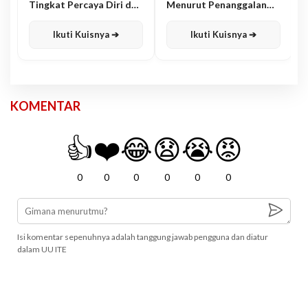
Tingkat Percaya Diri dan
Menurut Penanggalan
Karisma
Jawa
Ikuti Kuisnya ➔
Ikuti Kuisnya ➔
KOMENTAR
👍
❤️
😂
😧
😭
😡
0
0
0
0
0
0
Isi komentar sepenuhnya adalah tanggung jawab pengguna dan diatur
dalam UU ITE