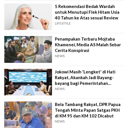
5 Rekomendasi Bedak Wardah
untuk Menutupi Flek Hitam Usia
40 Tahun ke Atas sesuai Review
LIFESTYLE
Penampakan Terbaru Mojtaba
Khamenei, Media AS Malah Sebar
Cerita Konspirasi
NEWS
Jokowi Masih 'Lengket' di Hati
Rakyat, Akankah Jadi Bayang-
bayang bagi Pemerintahan
Prabowo?
NEWS
Bela Tambang Rakyat, DPR Papua
Tengah Minta Papan Satgas PKH
di KM 95 dan KM 102 Dicabut
NEWS