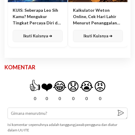
KUIS: Seberapa Leo Sih
Kalkulator Weton
Kamu? Mengukur
Online, Cek Hari Lahir
Tingkat Percaya Diri dan
Menurut Penanggalan
Karisma
Jawa
Ikuti Kuisnya ➔
Ikuti Kuisnya ➔
KOMENTAR
👍
❤️
😂
😧
😭
😡
0
0
0
0
0
0
Isi komentar sepenuhnya adalah tanggung jawab pengguna dan diatur
dalam UU ITE