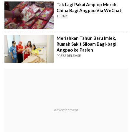
Tak Lagi Pakai Amplop Merah,
China Bagi Angpao Via WeChat
TEKNO
Meriahkan Tahun Baru Imlek,
Rumah Sakit Siloam Bagi-bagi
Angpao ke Pasien
PRESS RELEASE