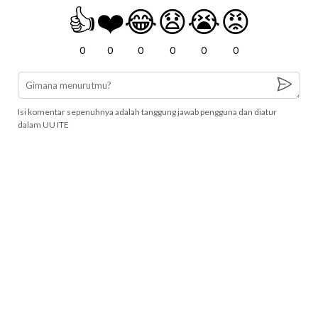
👍
❤️
😂
😧
😭
😡
0
0
0
0
0
0
Isi komentar sepenuhnya adalah tanggung jawab pengguna dan diatur
dalam UU ITE