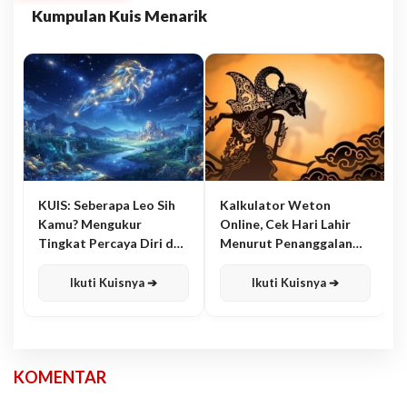
Kumpulan Kuis Menarik
KUIS: Seberapa Leo Sih
Kalkulator Weton
Kamu? Mengukur
Online, Cek Hari Lahir
Tingkat Percaya Diri dan
Menurut Penanggalan
Karisma
Jawa
Ikuti Kuisnya ➔
Ikuti Kuisnya ➔
KOMENTAR