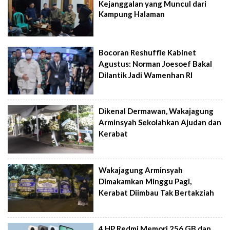
Kejanggalan yang Muncul dari
Kampung Halaman
Bocoran Reshuffle Kabinet
Agustus: Norman Joesoef Bakal
Dilantik Jadi Wamenhan RI
Dikenal Dermawan, Wakajagung
Arminsyah Sekolahkan Ajudan dan
Kerabat
Wakajagung Arminsyah
Dimakamkan Minggu Pagi,
Kerabat Diimbau Tak Bertakziah
4 HP Redmi Memori 256 GB dan