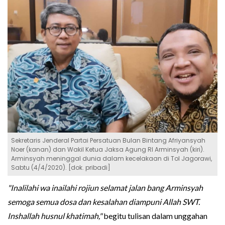
Sekretaris Jenderal Partai Persatuan Bulan Bintang Afriyansyah
Noer (kanan) dan Wakil Ketua Jaksa Agung RI Arminsyah (kiri).
Arminsyah meninggal dunia dalam kecelakaan di Tol Jagorawi,
Sabtu (4/4/2020). [dok. pribadi]
"Inalilahi wa inailahi rojiun selamat jalan bang Arminsyah
semoga semua dosa dan kesalahan diampuni Allah SWT.
Inshallah husnul khatimah,"
begitu tulisan dalam unggahan