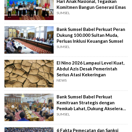
Hari Anak Nasional, Tegaskan
Komitmen Bangun Generasi Emas
SUMSEL
Bank Sumsel Babel Perkuat Peran
Dukung 100.000 Sultan Muda,
Perluas Inklusi Keuangan Sumsel
SUMSEL
El Nino 2026 Lampaui Level Kuat,
Abdul Azis Desak Pemerintah
Serius Atasi Kekeringan
NEWS
Bank Sumsel Babel Perkuat
Kemitraan Strategis dengan
Pemkab Lahat, Dukung Akselerasi
Ekonomi Daerah
SUMSEL
6 Fakta Pemecatan dan Sanksi