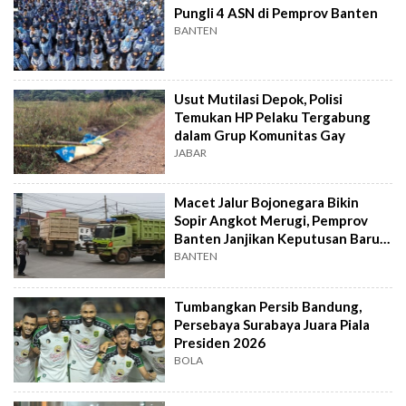
Pungli 4 ASN di Pemprov Banten
BANTEN
Usut Mutilasi Depok, Polisi
Temukan HP Pelaku Tergabung
dalam Grup Komunitas Gay
JABAR
Macet Jalur Bojonegara Bikin
Sopir Angkot Merugi, Pemprov
Banten Janjikan Keputusan Baru 4
Hari Lagi
BANTEN
Tumbangkan Persib Bandung,
Persebaya Surabaya Juara Piala
Presiden 2026
BOLA