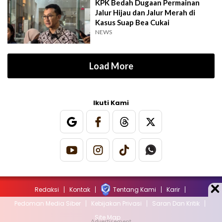
KPK Bedah Dugaan Permainan
Jalur Hijau dan Jalur Merah di
Kasus Suap Bea Cukai
NEWS
Load More
Ikuti Kami
Redaksi
Kontak
Tentang Kami
Karir
Pedoman Media Siber
Kebijakan Privasi
Saran Dan Kritik
Site Map