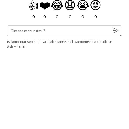
👍
❤️
😂
😧
😭
😡
0
0
0
0
0
0
Isi komentar sepenuhnya adalah tanggung jawab pengguna dan diatur
dalam UU ITE