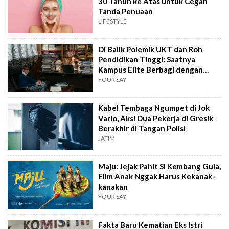
30 Tahun ke Atas untuk Cegah
Tanda Penuaan
LIFESTYLE
Di Balik Polemik UKT dan Roh
Pendidikan Tinggi: Saatnya
Kampus Elite Berbagi dengan
Kampus Daerah
YOUR SAY
Kabel Tembaga Ngumpet di Jok
Vario, Aksi Dua Pekerja di Gresik
Berakhir di Tangan Polisi
JATIM
Maju: Jejak Pahit Si Kembang Gula,
Film Anak Nggak Harus Kekanak-
kanakan
YOUR SAY
Fakta Baru Kematian Eks Istri