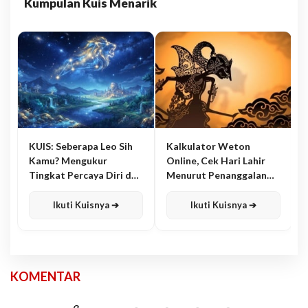
Kumpulan Kuis Menarik
KUIS: Seberapa Leo Sih
Kalkulator Weton
Kamu? Mengukur
Online, Cek Hari Lahir
Tingkat Percaya Diri dan
Menurut Penanggalan
Karisma
Jawa
Ikuti Kuisnya ➔
Ikuti Kuisnya ➔
KOMENTAR