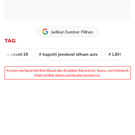
Jadikan Sumber Pilihan
TAG
a covid-19
# kapolri jenderal idham azis
# LBH
# Pen