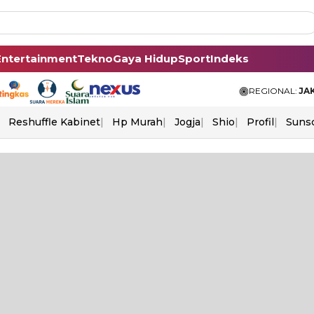
Entertainment
Tekno
Gaya Hidup
Sport
Indeks
REGIONAL:
JA
Reshuffle Kabinet
Hp Murah
Jogja
Shio
Profil
Suns