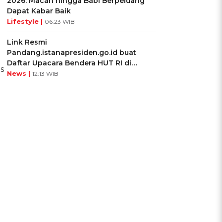
2026: Macan hingga Babi Berpeluang
Dapat Kabar Baik
Lifestyle |
06:23 WIB
Link Resmi
Pandang.istanapresiden.go.id buat
Daftar Upacara Bendera HUT RI di
s
Istana Negara
News |
12:13 WIB