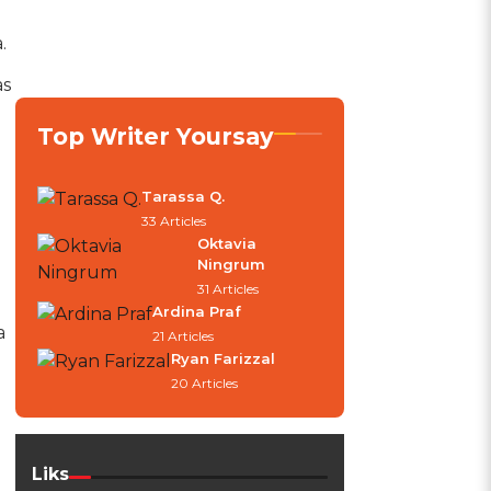
.
as
Top Writer Yoursay
Tarassa Q.
33 Articles
Oktavia
Ningrum
31 Articles
Ardina Praf
a
21 Articles
Ryan Farizzal
20 Articles
Liks