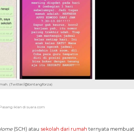
mah. (Twitter/@bintangforza)
 Home
(SCH) atau
sekolah dari rumah
ternyata membua