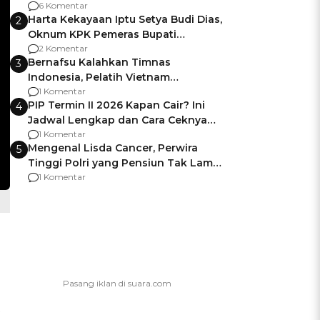
Gagalnya Negara Jamin Keamanan
6 Komentar
Harta Kekayaan Iptu Setya Budi Dias,
2
Oknum KPK Pemeras Bupati
Pemalang
2 Komentar
Bernafsu Kalahkan Timnas
3
Indonesia, Pelatih Vietnam
Berencana Pakai Jimat di Pakansari
1 Komentar
PIP Termin II 2026 Kapan Cair? Ini
4
Jadwal Lengkap dan Cara Ceknya
agar Dana Tidak Hangus!
1 Komentar
Mengenal Lisda Cancer, Perwira
5
Tinggi Polri yang Pensiun Tak Lama
Usai Jadi Brigjen
1 Komentar
t