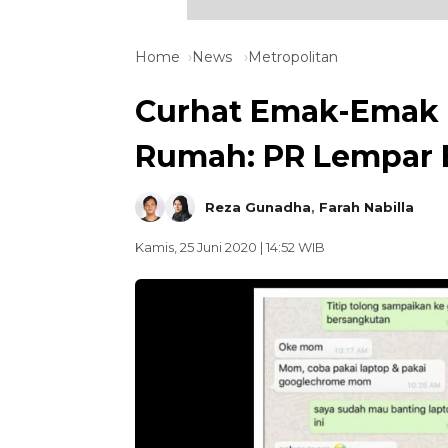
Home
News
Metropolitan
Curhat Emak-Emak T
Rumah: PR Lempar B
Reza Gunadha
,
Farah Nabilla
Kamis, 25 Juni 2020 | 14:52 WIB