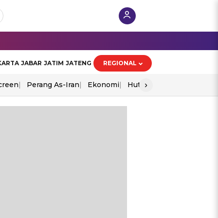
KARTA
JABAR
JATIM
JATENG
REGIONAL
›
creen
Perang As-Iran
Ekonomi
Hut Ri