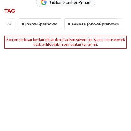
Jadikan Sumber Pilihan
TAG
24
# jokowi-prabowo
# seknas jokowi-prabowo
# jo