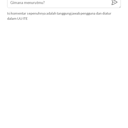
Isi komentar sepenuhnya adalah tanggung jawab pengguna dan diatur
dalam UU ITE