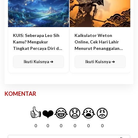
KUIS: Seberapa Leo Sih
Kalkulator Weton
Kamu? Mengukur
Online, Cek Hari Lahir
Tingkat Percaya Diri dan
Menurut Penanggalan
Karisma
Jawa
Ikuti Kuisnya ➔
Ikuti Kuisnya ➔
KOMENTAR
👍
❤️
😂
😧
😭
😡
0
0
0
0
0
0