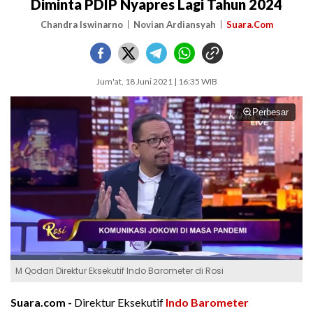
Diminta PDIP Nyapres Lagi Tahun 2024
Chandra Iswinarno
Novian Ardiansyah
Suara.Com
Jum'at, 18 Juni 2021 | 16:35 WIB
Perbesar
M Qodari Direktur Eksekutif Indo Barometer di Rosi
Suara.com -
Direktur Eksekutif
Indo Barometer