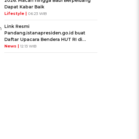
2026: Macan hingga Babi Berpeluang
Dapat Kabar Baik
Lifestyle |
06:23 WIB
Link Resmi
n
Pandang.istanapresiden.go.id buat
Daftar Upacara Bendera HUT RI di
Istana Negara
News |
12:13 WIB