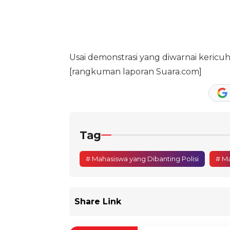
Usai demonstrasi yang diwarnai kericu
[rangkuman laporan Suara.com]
Tag
# Mahasiswa yang Dibanting Polisi
# M
Share Link