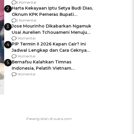
Gagalnya Negara Jamin Keamanan
6 Komentar
Harta Kekayaan Iptu Setya Budi Dias,
2
Oknum KPK Pemeras Bupati
Pemalang
2 Komentar
Jose Mourinho Dikabarkan Ngamuk
3
Usai Aurelien Tchouameni Menuju
Manchester United
1 Komentar
PIP Termin II 2026 Kapan Cair? Ini
4
Jadwal Lengkap dan Cara Ceknya
agar Dana Tidak Hangus!
1 Komentar
Bernafsu Kalahkan Timnas
5
Indonesia, Pelatih Vietnam
Berencana Pakai Jimat di Pakansari
1 Komentar
,