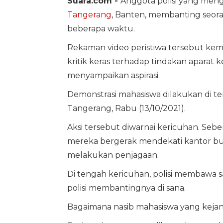
Suara.com -
Anggota polisi yang men
Tangerang
, Banten, membanting seor
beberapa waktu.
Rekaman video peristiwa tersebut ke
kritik keras terhadap tindakan apara
menyampaikan aspirasi.
Demonstrasi mahasiswa dilakukan di t
Tangerang, Rabu (13/10/2021).
Aksi tersebut diwarnai kericuhan. Seb
mereka bergerak mendekati kantor bu
melakukan penjagaan.
Di tengah kericuhan, polisi membawa sa
polisi membantingnya di sana.
Bagaimana nasib mahasiswa yang keja