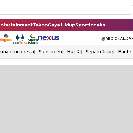
Entertainment
Tekno
Gaya Hidup
Sport
Indeks
REGIONAL:
JA
unan Indonesia
Sunscreen
Hut Ri
Sepatu Jalan
Bante