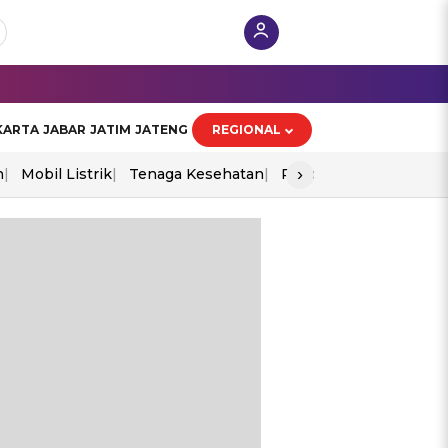
KARTA
JABAR
JATIM
JATENG
REGIONAL
›
n
Mobil Listrik
Tenaga Kesehatan
Piala Aff 2026
Ekono