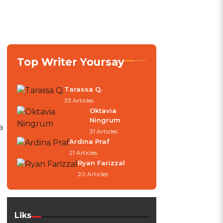
Top Writer Yoursay
Tarassa Q.
33 Articles
Oktavia
Ningrum
a
31 Articles
Ardina Praf
21 Articles
Ryan Farizzal
20 Articles
Liks