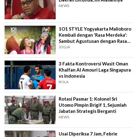
NEWS
1O1 STYLE Yogyakarta Malioboro
Kembali dengan 'Rasa Merdeka':
Sambut Agustusan dengan Rasa
dan Tawa
JOGJA
3 Fakta Kontroversi Wasit Oman
Khalfan Al Amouri Laga Singapura
vs Indonesia
BOLA
Rotasi Pasmar 1: Kolonel Sri
Utomo Pimpin Brigif 1, Sejumlah
Jabatan Strategis Berganti
NEWS
Usai Diperiksa 7 Jam, Febrie