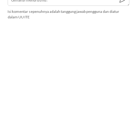
Isi komentar sepenuhnya adalah tanggung jawab pengguna dan diatur
dalam UU ITE