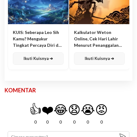
KUIS: Seberapa Leo Sih
Kalkulator Weton
Kamu? Mengukur
Online, Cek Hari Lahir
Tingkat Percaya Diri dan
Menurut Penanggalan
Karisma
Jawa
Ikuti Kuisnya ➔
Ikuti Kuisnya ➔
KOMENTAR
👍
❤️
😂
😧
😭
😡
0
0
0
0
0
0