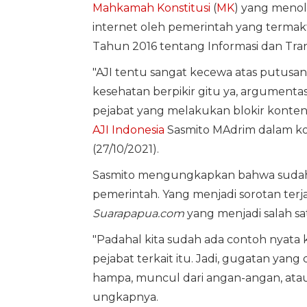
Mahkamah Konstitusi
(
MK
) yang meno
internet oleh pemerintah yang terma
Tahun 2016 tentang Informasi dan Trans
"AJI tentu sangat kecewa atas putusan m
kesehatan berpikir gitu ya, argumentasi
pejabat yang melakukan blokir konten i
AJI Indonesia
Sasmito MAdrim dalam kon
(27/10/2021).
Sasmito mengungkapkan bahwa sudah
pemerintah. Yang menjadi sorotan terjad
Suarapapua.com
yang menjadi salah sa
"Padahal kita sudah ada contoh nyata
pejabat terkait itu. Jadi, gugatan yan
hampa, muncul dari angan-angan, atau 
ungkapnya.