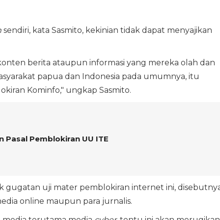
m
sendiri, kata Sasmito, kekinian tidak dapat menyajikan
onten berita ataupun informasi yang mereka olah dan
masyarakat papua dan Indonesia pada umumnya, itu
kiran Kominfo," ungkap Sasmito.
n Pasal Pemblokiran UU ITE
gugatan uji mater pemblokiran internet ini, disebutny
ia online maupun para jurnalis.
n media terutama media
cyber
, tentu ini akan merugikan