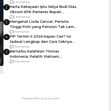
Gagalnya Negara Jamin Keamanan
6 Komentar
Harta Kekayaan Iptu Setya Budi Dias,
2
Oknum KPK Pemeras Bupati
Pemalang
2 Komentar
Mengenal Lisda Cancer, Perwira
3
Tinggi Polri yang Pensiun Tak Lama
Usai Jadi Brigjen
1 Komentar
PIP Termin II 2026 Kapan Cair? Ini
4
Jadwal Lengkap dan Cara Ceknya
agar Dana Tidak Hangus!
1 Komentar
Bernafsu Kalahkan Timnas
5
Indonesia, Pelatih Vietnam
Berencana Pakai Jimat di Pakansari
1 Komentar