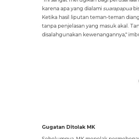
karena apa yang dialami
suarapapua
bi
Ketika hasil liputan teman-teman dian
tanpa penjelasan yang masuk akal. Tan
disalahgunakan kewenangannya," imb
Gugatan Ditolak MK
Sebelumnya, MK menolak permohonan uj