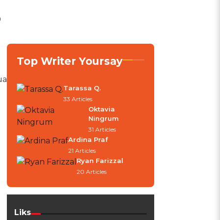
9
Top Writer Yoursay
ua
Tarassa Q.
33 Articles
Oktavia
Ningrum
31 Articles
Ardina Praf
21 Articles
Ryan Farizzal
20 Articles
Liks