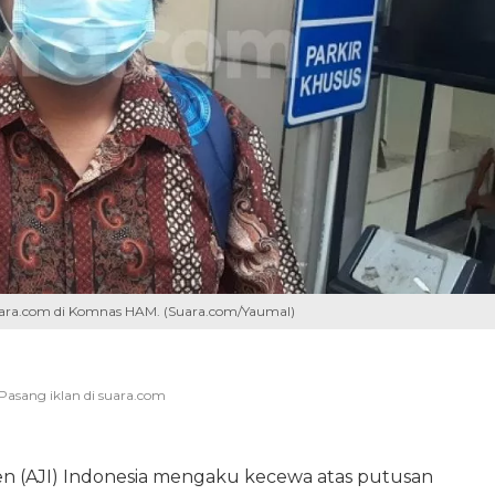
uara.com di Komnas HAM. (Suara.com/Yaumal)
den (AJI) Indonesia mengaku kecewa atas putusan