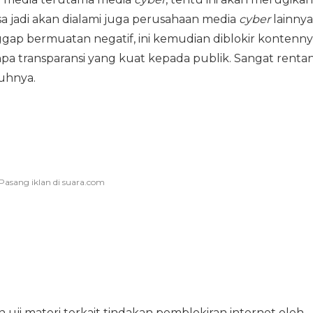
sa jadi akan dialami juga perusahaan media
cyber
lainnya
ggap bermuatan negatif, ini kemudian diblokir kontenn
pa transparansi yang kuat kepada publik. Sangat renta
uhnya.
i materi terkait tindakan pemblokiran internet oleh