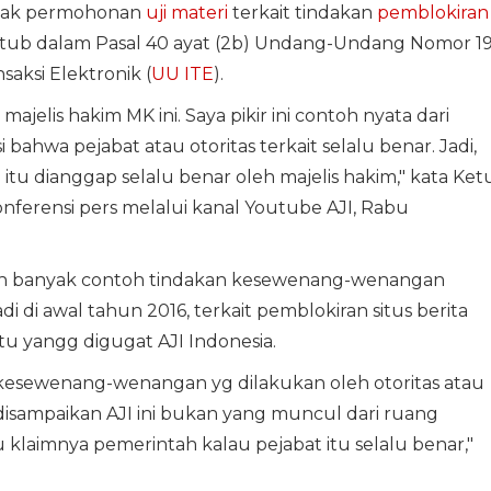
lak permohonan
uji materi
terkait tindakan
pemblokiran
ktub dalam Pasal 40 ayat (2b) Undang-Undang Nomor 1
aksi Elektronik (
UU ITE
).
ajelis hakim MK ini. Saya pikir ini contoh nyata dari
 bahwa pejabat atau otoritas terkait selalu benar. Jadi,
tu dianggap selalu benar oleh majelis hakim," kata Ket
ferensi pers melalui kanal Youtube AJI, Rabu
 banyak contoh tindakan kesewenang-wenangan
i di awal tahun 2016, terkait pemblokiran situs berita
tu yangg digugat AJI Indonesia.
 kesewenang-wenangan yg dilakukan oleh otoritas atau
g disampaikan AJI ini bukan yang muncul dari ruang
klaimnya pemerintah kalau pejabat itu selalu benar,"