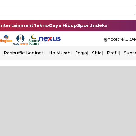
Entertainment
Tekno
Gaya Hidup
Sport
Indeks
REGIONAL:
JA
Reshuffle Kabinet
Hp Murah
Jogja
Shio
Profil
Suns