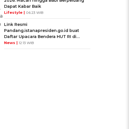
2026: Macan hingga Babi Berpeluang
Dapat Kabar Baik
.
Lifestyle |
06:23 WIB
ya
n
Link Resmi
Pandang.istanapresiden.go.id buat
Daftar Upacara Bendera HUT RI di
Istana Negara
News |
12:13 WIB