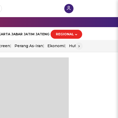
KARTA
JABAR
JATIM
JATENG
REGIONAL
›
creen
Perang As-Iran
Ekonomi
Hut Ri