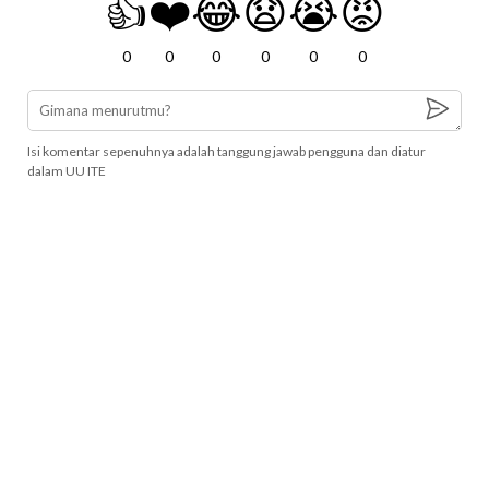
👍
❤️
😂
😧
😭
😡
0
0
0
0
0
0
Isi komentar sepenuhnya adalah tanggung jawab pengguna dan diatur
dalam UU ITE