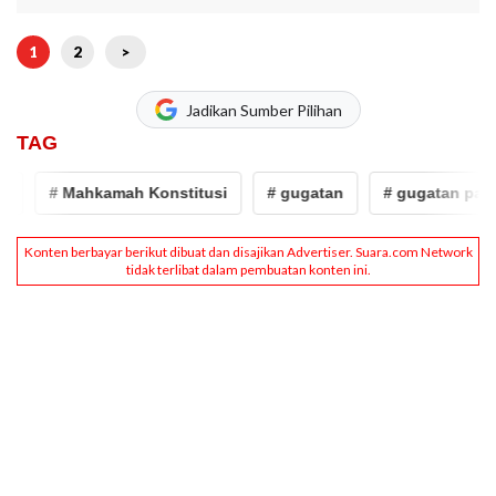
1
2
>
Jadikan Sumber Pilihan
TAG
# Mahkamah Konstitusi
# gugatan
# gugatan pasal p